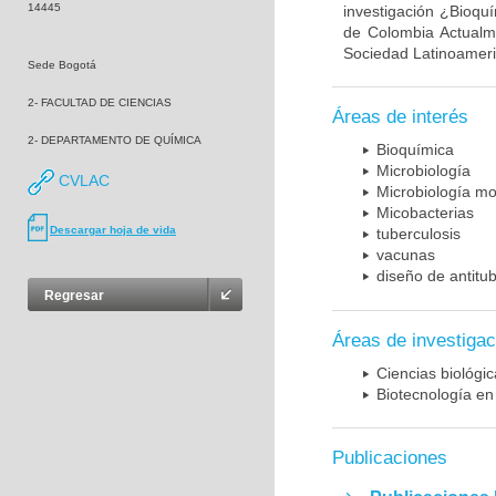
14445
investigación ¿Bioqu
de Colombia Actualme
Sociedad Latinoameric
Sede Bogotá
2- FACULTAD DE CIENCIAS
Áreas de interés
2- DEPARTAMENTO DE QUÍMICA
Bioquímica
Microbiología
CVLAC
Microbiología mo
Micobacterias
Descargar hoja de vida
tuberculosis
vacunas
diseño de antitu
Regresar
Áreas de investigac
Ciencias biológi
Biotecnología en
Publicaciones