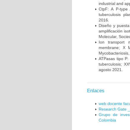
industrial and a
CtpF: A P-type
tuberculosis p
2016.
Diseño y puesta
amplificación is
Molecular, Socie
Ion transport 
membrane; X Me
Mycobacteriosis,
ATPasas tipo P: 
tuberculosis; X
agosto 2021.
Enlaces
web docente facu
Research Gate _
Grupo de inves
Colombia