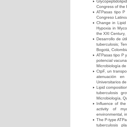
Glycopeptidolipi
Congress of the 
ATPasas tipo P 
Congreso Latinoa
Change in Lipid
Hypoxia in Mycob
the XXI Century,
Desarrollo de út
tuberculosis; Te
Bogotá, Colombi
ATPasas tipo P 
potencial vacuna
Microbiología de
CtpF, un transp
atenuación en 
Universitarios d
Lipid compositio
tuberculosis g
Microbiología, Q
Influence of th
activity of my
environmental, i
The P-type ATPas
tuberculosis p