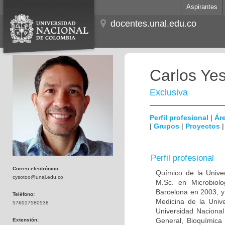
Aspirantes
docentes.unal.edu.co
Carlos Ye
Exclusiva
Perfil profesional
|
Áre
|
Grupos
|
Proyectos
Perfil profesional
Correo electrónico:
Químico de la Unive
cysotoo@unal.edu.co
M.Sc. en Microbiolo
Barcelona en 2003, y
Teléfono:
Medicina de la Univ
576017580538
Universidad Naciona
General, Bioquímica 
Extensión: