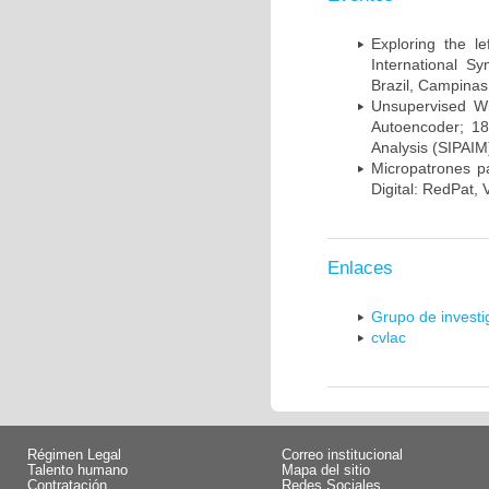
Exploring the l
International S
Brazil, Campinas
Unsupervised Whi
Autoencoder; 18
Analysis (SIPAIM
Micropatrones p
Digital: RedPat, 
Enlaces
Grupo de invest
cvlac
Régimen Legal
Correo institucional
Talento humano
Mapa del sitio
Contratación
Redes Sociales