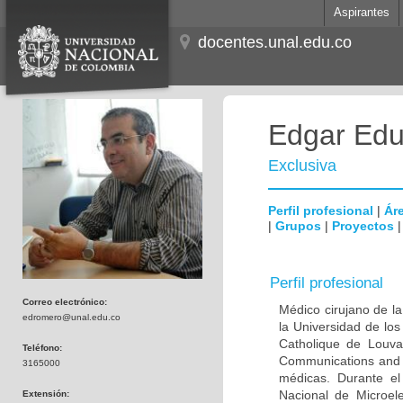
Aspirantes
docentes.unal.edu.co
Edgar Edu
Exclusiva
Perfil profesional
|
Áre
|
Grupos
|
Proyectos
Perfil profesional
Correo electrónico:
Médico cirujano de la
edromero@unal.edu.co
la Universidad de los
Catholique de Louva
Teléfono:
Communications and 
3165000
médicas. Durante e
Nacional de Microel
Extensión: