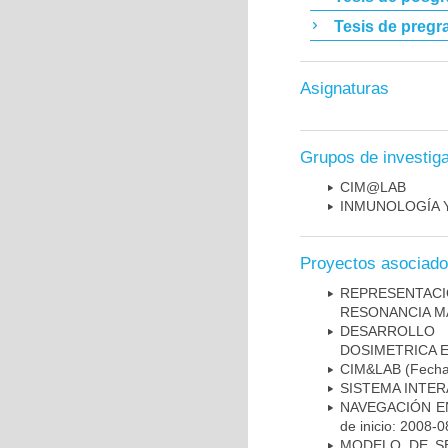
Tesis de pregr
Asignaturas
Grupos de investig
CIM@LAB
INMUNOLOGÍA 
Proyectos asociad
REPRESENTAC
RESONANCIA M
DESARROLLO
DOSIMETRICA 
CIM&LAB
(Fecha 
SISTEMA INTER
NAVEGACIÓN E
de inicio: 2008-0
MODELO DE SE