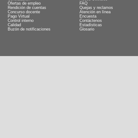
Ofertas de empleo
FAQ
Rendición de cuentas
Quejas y reclamos
Concurso docente
Atención en línea
Pago Virtual
Encuesta
Control interno
Contáctenos
Calidad
Estadísticas
Buzón de notificaciones
Glosario