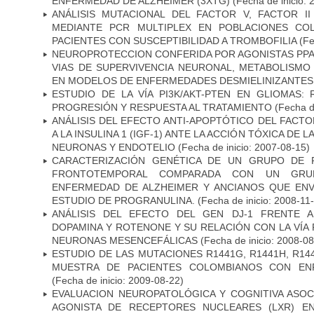
ENFERMEDAD DE ALZHEIMER (3XTG)
(Fecha de inicio: 
ANÁLISIS MUTACIONAL DEL FACTOR V, FACTOR I
MEDIANTE PCR MULTIPLEX EN POBLACIONES CO
PACIENTES CON SUSCEPTIBILIDAD A TROMBOFILIA
(Fe
NEUROPROTECCION CONFERIDA POR AGONISTAS PPAR
VIAS DE SUPERVIVENCIA NEURONAL, METABOLISMO
EN MODELOS DE ENFERMEDADES DESMIELINIZANTES
ESTUDIO DE LA VÍA PI3K/AKT-PTEN EN GLIOMAS: R
PROGRESIÓN Y RESPUESTA AL TRATAMIENTO
(Fecha de
ANÁLISIS DEL EFECTO ANTI-APOPTÓTICO DEL FACTO
A LA INSULINA 1 (IGF-1) ANTE LA ACCIÓN TÓXICA DE
NEURONAS Y ENDOTELIO
(Fecha de inicio: 2007-08-15)
CARACTERIZACIÓN GENÉTICA DE UN GRUPO DE 
FRONTOTEMPORAL COMPARADA CON UN GRU
ENFERMEDAD DE ALZHEIMER Y ANCIANOS QUE EN
ESTUDIO DE PROGRANULINA.
(Fecha de inicio: 2008-11
ANÁLISIS DEL EFECTO DEL GEN DJ-1 FRENTE A 
DOPAMINA Y ROTENONE Y SU RELACIÓN CON LA VÍA 
NEURONAS MESENCEFÁLICAS
(Fecha de inicio: 2008-0
ESTUDIO DE LAS MUTACIONES R1441G, R1441H, R14
MUESTRA DE PACIENTES COLOMBIANOS CON EN
(Fecha de inicio: 2009-08-22)
EVALUACION NEUROPATOLÓGICA Y COGNITIVA ASOC
AGONISTA DE RECEPTORES NUCLEARES (LXR) E