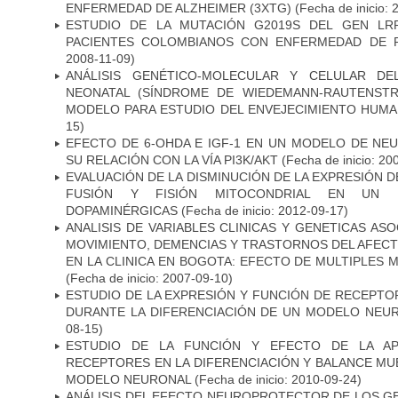
ENFERMEDAD DE ALZHEIMER (3XTG)
(Fecha de inicio: 
ESTUDIO DE LA MUTACIÓN G2019S DEL GEN LR
PACIENTES COLOMBIANOS CON ENFERMEDAD DE 
2008-11-09)
ANÁLISIS GENÉTICO-MOLECULAR Y CELULAR DE
NEONATAL (SÍNDROME DE WIEDEMANN-RAUTENSTR
MODELO PARA ESTUDIO DEL ENVEJECIMIENTO HUM
15)
EFECTO DE 6-OHDA E IGF-1 EN UN MODELO DE NE
SU RELACIÓN CON LA VÍA PI3K/AKT
(Fecha de inicio: 20
EVALUACIÓN DE LA DISMINUCIÓN DE LA EXPRESIÓN 
FUSIÓN Y FISIÓN MITOCONDRIAL EN UN
DOPAMINÉRGICAS
(Fecha de inicio: 2012-09-17)
ANALISIS DE VARIABLES CLINICAS Y GENETICAS AS
MOVIMIENTO, DEMENCIAS Y TRASTORNOS DEL AFEC
EN LA CLINICA EN BOGOTA: EFECTO DE MULTIPLES
(Fecha de inicio: 2007-09-10)
ESTUDIO DE LA EXPRESIÓN Y FUNCIÓN DE RECEPTO
DURANTE LA DIFERENCIACIÓN DE UN MODELO NEU
08-15)
ESTUDIO DE LA FUNCIÓN Y EFECTO DE LA AP
RECEPTORES EN LA DIFERENCIACIÓN Y BALANCE MU
MODELO NEURONAL
(Fecha de inicio: 2010-09-24)
ANÁLISIS DEL EFECTO NEUROPROTECTOR DE LOS GEN