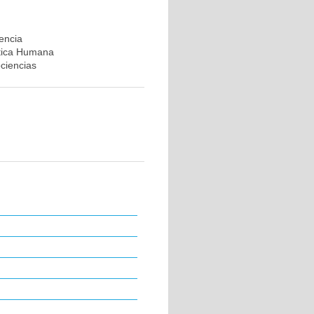
rencia
ética Humana
ociencias