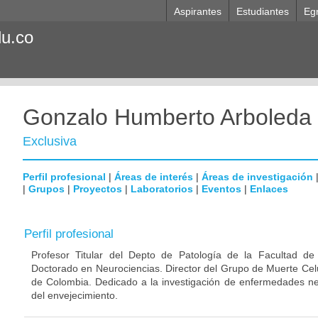
Aspirantes
Estudiantes
Eg
du.co
Gonzalo Humberto Arboleda
Exclusiva
Perfil profesional
|
Áreas de interés
|
Áreas de investigación
|
Grupos
|
Proyectos
|
Laboratorios
|
Eventos
|
Enlaces
Perfil profesional
Profesor Titular del Depto de Patología de la Facultad de
Doctorado en Neurociencias. Director del Grupo de Muerte Celu
de Colombia. Dedicado a la investigación de enfermedades ne
del envejecimiento.