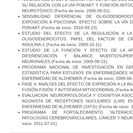
SU RELACIÓN CON LA VÍA PI3K/AKT Y FUNCIÓN MIT
NEUROTÓXICO
(Fecha de inicio: 2006-08-01)
SENSIBILIDAD DIFERENCIAL DE OLIGODENDRO
EXPOSICIÓN A PSICOSINA: EFECTO SOBRE LA VÍA 
PI3K/AKT
(Fecha de inicio: 2010-09-23)
ESTUDIO DEL EFECTO DE LA REGULACIÓN A LA
OLIGODENDROCITOS: PAPEL DEL FACTOR DE CR
INSULINA-1
(Fecha de inicio: 2009-10-11)
ESTUDIO DE LA FUNCIÓN Y EFECTO DE LA AP
DIFERENCIACIÓN Y BALANCE MUERTE/SUPE
NEURONALES
(Fecha de inicio: 2009-08-22)
PROGRAMA NACIONAL DE INVESTIGACIÓN EN GEN
ESTADÍSTICA PARA ESTUDIOS EN ENFERMEDADES NE
ENFERMEDAD DE ALZHEIMER
(Fecha de inicio: 2009-08
FASE II: ANÁLISIS DEL EFECTO DE EXPRESIÓN A LA B
FUSIÓN-FISIÓN Y AUTOFAGIA MITOCONDRIAL
(Fecha de
EVALUACION NEUROPATOLÓGICA Y COGNITIVA ASOC
AGONISTA DE RECEPTORES NUCLEARES (LXR) E
ENFERMEDAD DE ALZHEIMER (3XTG)
(Fecha de inicio: 
PROGRAMA DE FORTALECIMIENTO "ALTERAC
PATOLOGÍAS CEREBROVASCULARES, CÁNCER Y NEU
inicio: 2011-07-01)