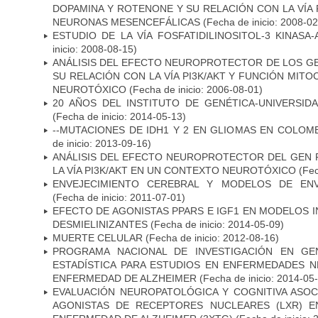
DOPAMINA Y ROTENONE Y SU RELACIÓN CON LA VÍA 
NEURONAS MESENCEFÁLICAS
(Fecha de inicio: 2008-0
ESTUDIO DE LA VÍA FOSFATIDILINOSITOL-3 KINASA
inicio: 2008-08-15)
ANÁLISIS DEL EFECTO NEUROPROTECTOR DE LOS GEN
SU RELACIÓN CON LA VÍA PI3K/AKT Y FUNCIÓN MIT
NEUROTÓXICO
(Fecha de inicio: 2006-08-01)
20 AÑOS DEL INSTITUTO DE GENÉTICA-UNIVERSID
(Fecha de inicio: 2014-05-13)
--MUTACIONES DE IDH1 Y 2 EN GLIOMAS EN COLOMB
de inicio: 2013-09-16)
ANÁLISIS DEL EFECTO NEUROPROTECTOR DEL GEN 
LA VÍA PI3K/AKT EN UN CONTEXTO NEUROTÓXICO
(Fec
ENVEJECIMIENTO CEREBRAL Y MODELOS DE ENV
(Fecha de inicio: 2011-07-01)
EFECTO DE AGONISTAS PPARS E IGF1 EN MODELOS 
DESMIELINIZANTES
(Fecha de inicio: 2014-05-09)
MUERTE CELULAR
(Fecha de inicio: 2012-08-16)
PROGRAMA NACIONAL DE INVESTIGACIÓN EN GEN
ESTADÍSTICA PARA ESTUDIOS EN ENFERMEDADES NE
ENFERMEDAD DE ALZHEIMER
(Fecha de inicio: 2014-05
EVALUACIÓN NEUROPATOLÓGICA Y COGNITIVA ASOC
AGONISTAS DE RECEPTORES NUCLEARES (LXR) 