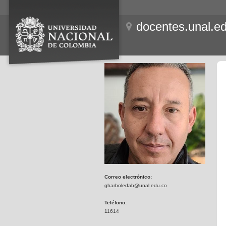
docentes.unal.e
Correo electrónico:
gharboledab@unal.edu.co
Teléfono:
11614