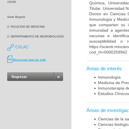
15039
Química, Universida
Titular, Universidad
Doctor en Ciencias 
Sede Bogotá
Inmunología y Medici
que comparten su in
2- FACULTAD DE MEDICINA
inmunidad a agentes 
vacunas e identifi
2- DEPARTAMENTO DE MICROBIOLOGÍA
susceptibilidad o
https://scienti.mincie
CVLAC
cod_rh=0000259942
Descargar hoja de vida
Áreas de interés
Regresar
Inmunología
Medicina de Prec
Inmunoterapia d
Estudios Clínicos
Áreas de investigac
Ciencias de la sa
Ciencias biológi