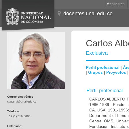
Aspirantes
docentes.unal.edu.co
Carlos Alb
Exclusiva
Perfil profesional
|
Áre
|
Grupos
|
Proyectos
Perfil profesional
Correo electrónico:
CARLOS ALBERTO PAR
caparral@unal.edu.co
1986-1989 : Posdocto
CA. USA. 1991-1996: 
Teléfono:
Department of Inmuno
+57 (1) 316 5000
Centre OMS, Univers
Fundación Instituto
Extensión: