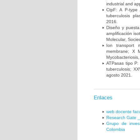
industrial and a
CtpF: A P-type
tuberculosis p
2016.
Diseño y puesta
amplificación is
Molecular, Socie
Ion transport 
membrane; X Me
Mycobacteriosis,
ATPasas tipo P: 
tuberculosis; X
agosto 2021.
Enlaces
web docente facu
Research Gate _
Grupo de inves
Colombia