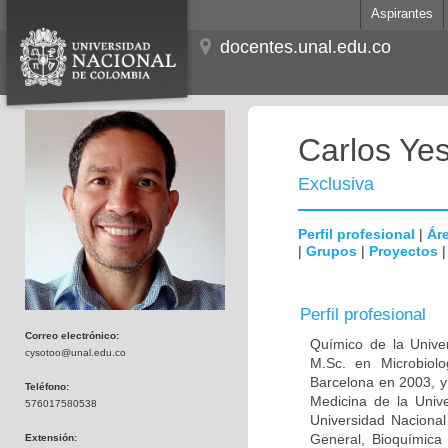
Aspirantes
docentes.unal.edu.co
Carlos Ye
Exclusiva
Perfil profesional
|
Áre
|
Grupos
|
Proyectos
Perfil profesional
Correo electrónico:
Químico de la Unive
cysotoo@unal.edu.co
M.Sc. en Microbiolo
Barcelona en 2003, y
Teléfono:
Medicina de la Univ
576017580538
Universidad Naciona
General, Bioquímica 
Extensión: