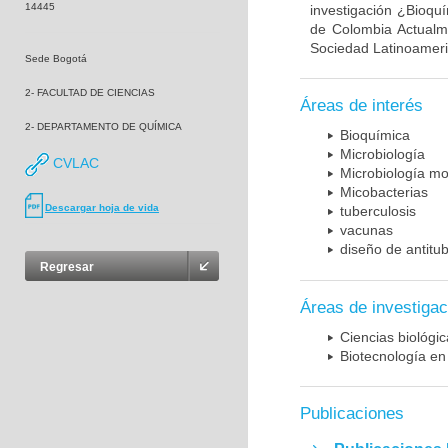
14445
investigación ¿Bioqu
de Colombia Actualme
Sociedad Latinoameric
Sede Bogotá
2- FACULTAD DE CIENCIAS
Áreas de interés
2- DEPARTAMENTO DE QUÍMICA
Bioquímica
Microbiología
CVLAC
Microbiología mo
Micobacterias
Descargar hoja de vida
tuberculosis
vacunas
diseño de antitu
Regresar
Áreas de investigac
Ciencias biológi
Biotecnología en
Publicaciones