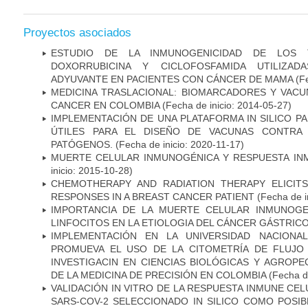
Proyectos asociados
ESTUDIO DE LA INMUNOGENICIDAD DE LOS 
DOXORRUBICINA Y CICLOFOSFAMIDA UTILIZA
ADYUVANTE EN PACIENTES CON CÁNCER DE MAMA
(Fe
MEDICINA TRASLACIONAL: BIOMARCADORES Y VACU
CANCER EN COLOMBIA
(Fecha de inicio: 2014-05-27)
IMPLEMENTACIÓN DE UNA PLATAFORMA IN SILICO PA
ÚTILES PARA EL DISEÑO DE VACUNAS CONTRA 
PATÓGENOS.
(Fecha de inicio: 2020-11-17)
MUERTE CELULAR INMUNOGÉNICA Y RESPUESTA IN
inicio: 2015-10-28)
CHEMOTHERAPY AND RADIATION THERAPY ELICIT
RESPONSES IN A BREAST CANCER PATIENT
(Fecha de i
IMPORTANCIA DE LA MUERTE CELULAR INMUNOGE
LINFOCITOS EN LA ETIOLOGIA DEL CÁNCER GÁSTRIC
IMPLEMENTACIÓN EN LA UNIVERSIDAD NACION
PROMUEVA EL USO DE LA CITOMETRÍA DE FLUJO
INVESTIGACIN EN CIENCIAS BIOLÓGICAS Y AGROP
DE LA MEDICINA DE PRECISIÓN EN COLOMBIA
(Fecha de
VALIDACIÓN IN VITRO DE LA RESPUESTA INMUNE CEL
SARS-COV-2 SELECCIONADO IN SILICO COMO POSI