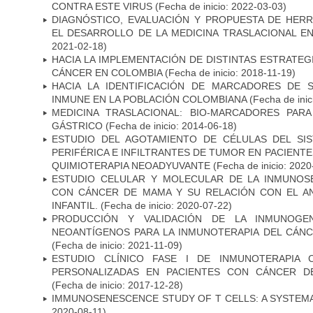
CONTRA ESTE VIRUS
(Fecha de inicio: 2022-03-03)
DIAGNÓSTICO, EVALUACIÓN Y PROPUESTA DE HERR
EL DESARROLLO DE LA MEDICINA TRASLACIONAL E
2021-02-18)
HACIA LA IMPLEMENTACIÓN DE DISTINTAS ESTRATEG
CÁNCER EN COLOMBIA
(Fecha de inicio: 2018-11-19)
HACIA LA IDENTIFICACIÓN DE MARCADORES DE 
INMUNE EN LA POBLACIÓN COLOMBIANA
(Fecha de inic
MEDICINA TRASLACIONAL: BIO-MARCADORES PAR
GÁSTRICO
(Fecha de inicio: 2014-06-18)
ESTUDIO DEL AGOTAMIENTO DE CÉLULAS DEL SI
PERIFÉRICA E INFILTRANTES DE TUMOR EN PACIENT
QUIMIOTERAPIA NEOADYUVANTE
(Fecha de inicio: 2020
ESTUDIO CELULAR Y MOLECULAR DE LA INMUNOS
CON CÁNCER DE MAMA Y SU RELACIÓN CON EL A
INFANTIL.
(Fecha de inicio: 2020-07-22)
PRODUCCIÓN Y VALIDACIÓN DE LA INMUNOGE
NEOANTÍGENOS PARA LA INMUNOTERAPIA DEL CÁNC
(Fecha de inicio: 2021-11-09)
ESTUDIO CLÍNICO FASE I DE INMUNOTERAPIA 
PERSONALIZADAS EN PACIENTES CON CÁNCER D
(Fecha de inicio: 2017-12-28)
IMMUNOSENESCENCE STUDY OF T CELLS: A SYSTEM
2020-08-11)