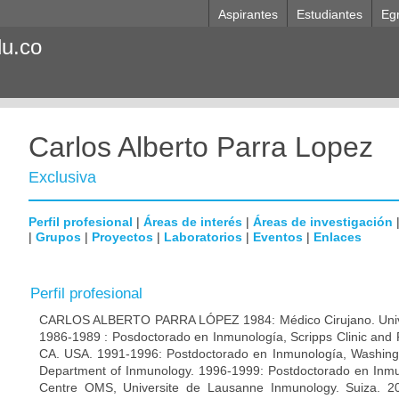
Aspirantes
Estudiantes
Eg
du.co
Carlos Alberto Parra Lopez
Exclusiva
Perfil profesional
|
Áreas de interés
|
Áreas de investigación
|
Grupos
|
Proyectos
|
Laboratorios
|
Eventos
|
Enlaces
Perfil profesional
CARLOS ALBERTO PARRA LÓPEZ 1984: Médico Cirujano. Unive
1986-1989 : Posdoctorado en Inmunología, Scripps Clinic and 
CA. USA. 1991-1996: Postdoctorado en Inmunología, Washingto
Department of Inmunology. 1996-1999: Postdoctorado en Inmun
Centre OMS, Universite de Lausanne Inmunology. Suiza. 200