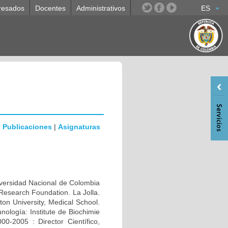
resados
Docentes
Administrativos
ES
|
Publicaciones
|
Asignaturas
rsidad Nacional de Colombia
Research Foundation. La Jolla.
n University, Medical School.
ología: Institute de Biochimie
0-2005 : Director Científico,