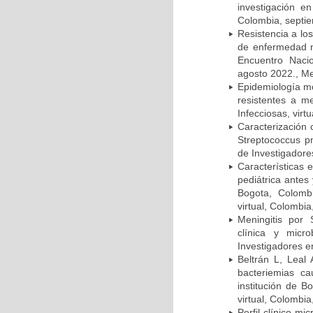
investigación e
Colombia, septi
Resistencia a lo
de enfermedad n
Encuentro Nacio
agosto 2022., Me
Epidemiología m
resistentes a m
Infecciosas, virt
Caracterización 
Streptococcus p
de Investigadore
Características 
pediátrica antes
Bogota, Colombi
virtual, Colombi
Meningitis por
clínica y micr
Investigadores e
Beltrán L, Leal
bacteriemias c
institución de B
virtual, Colombi
Perfil clínico m