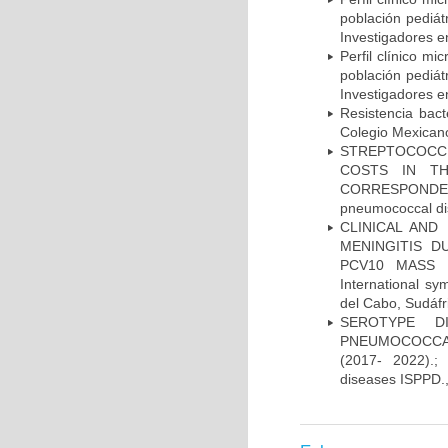
población pediá
Investigadores e
Perfil clínico m
población pediá
Investigadores e
Resistencia bac
Colegio Mexicano
STREPTOCOCCU
COSTS IN TH
CORRESPONDENC
pneumococcal di
CLINICAL AND
MENINGITIS 
PCV10 MASS V
International 
del Cabo, Sudáfr
SEROTYPE DI
PNEUMOCOCCAL
(2017- 2022).;
diseases ISPPD.,