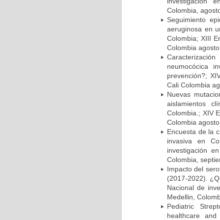
investigación 
Colombia, agost
Seguimiento ep
aeruginosa en un
Colombia; XIII E
Colombia agosto 
Caracterizació
neumocócica in
prevención?; XI
Cali Colombia ag
Nuevas mutacion
aislamientos c
Colombia.; XIV E
Colombia agosto 
Encuesta de la 
invasiva en Co
investigación e
Colombia, septi
Impacto del sero
(2017-2022). ¿Q
Nacional de inv
Medellin, Colomb
Pediatric Stre
healthcare and 