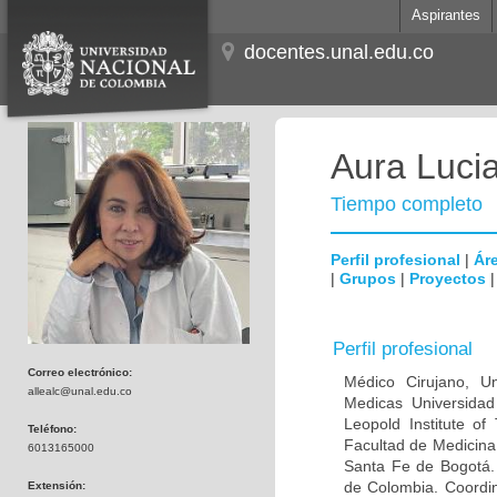
Aspirantes
docentes.unal.edu.co
Aura Lucia
Tiempo completo
Perfil profesional
|
Áre
|
Grupos
|
Proyectos
Perfil profesional
Correo electrónico:
Médico Cirujano, Un
allealc@unal.edu.co
Medicas Universidad 
Leopold Institute of
Teléfono:
Facultad de Medicina
6013165000
Santa Fe de Bogotá. I
de Colombia. Coordin
Extensión: