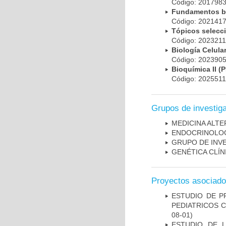
Código: 20179
Fundamentos bá
Código: 20214
Tópicos selec
Código: 202321
Biología Celul
Código: 20239
Bioquímica II 
Código: 202551
Grupos de investig
MEDICINA ALTE
ENDOCRINOLOG
GRUPO DE INVES
GENÉTICA CLÍN
Proyectos asociad
ESTUDIO DE P
PEDIATRICOS 
08-01)
ESTUDIO DE 