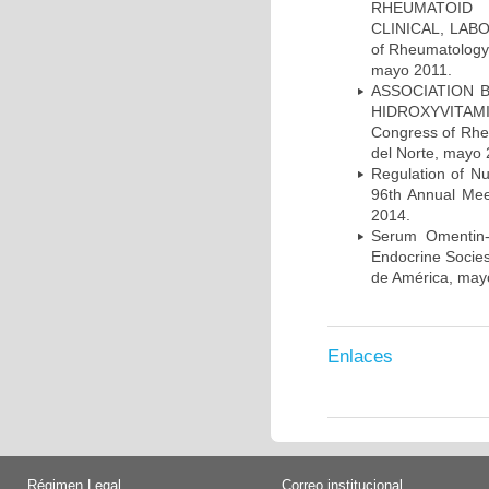
RHEUMATOID 
CLINICAL, LABO
of Rheumatology 
mayo 2011.
ASSOCIATION 
HIDROXYVITAMI
Congress of Rhe
del Norte, mayo 
Regulation of N
96th Annual Mee
2014.
Serum Omentin-
Endocrine Socies
de América, may
Enlaces
Régimen Legal
Correo institucional