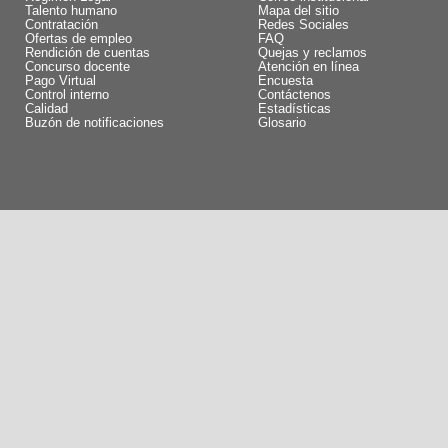
Talento humano
Mapa del sitio
Contratación
Redes Sociales
Ofertas de empleo
FAQ
Rendición de cuentas
Quejas y reclamos
Concurso docente
Atención en línea
Pago Virtual
Encuesta
Control interno
Contáctenos
Calidad
Estadísticas
Buzón de notificaciones
Glosario