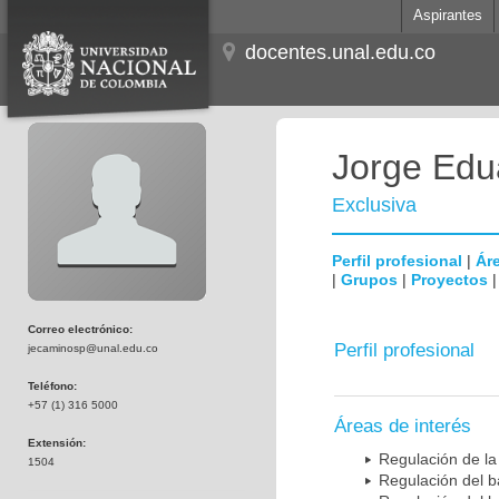
Aspirantes
docentes.unal.edu.co
Jorge Edu
Exclusiva
Perfil profesional
|
Áre
|
Grupos
|
Proyectos
Correo electrónico:
Perfil profesional
jecaminosp@unal.edu.co
Teléfono:
+57 (1) 316 5000
Áreas de interés
Extensión:
Regulación de la
1504
Regulación del b