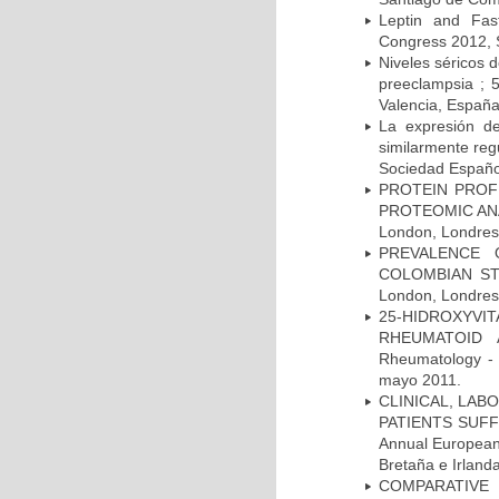
Leptin and Fas
Congress 2012, 
Niveles séricos d
preeclampsia ; 
Valencia, Españ
La expresión d
similarmente reg
Sociedad Español
PROTEIN PROF
PROTEOMIC ANAL
London, Londres,
PREVALENCE 
COLOMBIAN STU
London, Londres,
25-HIDROXYVI
RHEUMATOID A
Rheumatology - 
mayo 2011.
CLINICAL, LAB
PATIENTS SUFF
Annual European
Bretaña e Irland
COMPARATIVE