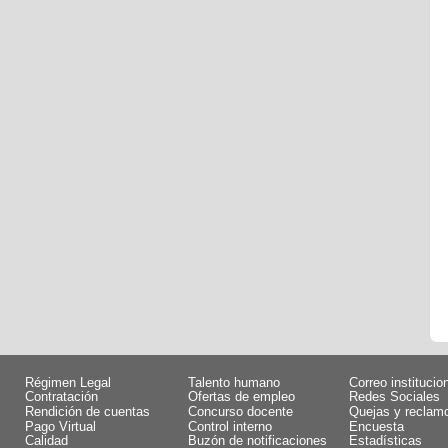
Régimen Legal
Talento humano
Correo institucio
Contratación
Ofertas de empleo
Redes Sociales
Rendición de cuentas
Concurso docente
Quejas y reclam
Pago Virtual
Control interno
Encuesta
Calidad
Buzón de notificaciones
Estadísticas