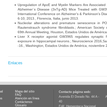
Upregulation of ApoE and Myelin Markers Are Associated 
Alzheimer´s Disease (3xTg-AD) Mice Treated with GW3
International Conference on Alzheimer's & Parkinson's Dis
6-10, 2013., Florencia, Italia, junio 2013.
Nucleolar alterations and premature senescence in 
Rautenstrauch syndrome fibroblasts.; American Societ
69th Annual Meeting, Houston, Estados Unidos de América
Liver X receptor agonist GW3965 regulates synaptic 
exposure in hippocampal neurons.; Neuroscience 2016,S
-16., Washington, Estados Unidos de América, noviembre 
Enlaces
nal
Mapa del sitio
Contacto página web:
FAQ
Avenida El Dorado No. 44 A -
A
os
Atención en línea
40
Contáctenos
Glosario
Edif. Hemeroteca Nacional