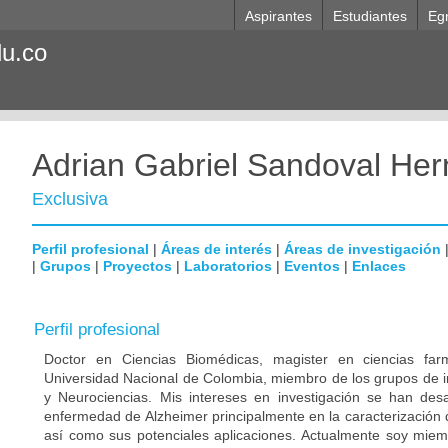
Aspirantes
Estudiantes
Eg
du.co
Adrian Gabriel Sandoval He
Exclusiva
Perfil profesional
|
Áreas de interés
|
Áreas de investigación
|
Grupos
|
Proyectos
|
Laboratorios
|
Eventos
|
Enlaces
Perfil profesional
Doctor en Ciencias Biomédicas, magister en ciencias far
Universidad Nacional de Colombia, miembro de los grupos de i
y Neurociencias. Mis intereses en investigación se han desa
enfermedad de Alzheimer principalmente en la caracterización 
así como sus potenciales aplicaciones. Actualmente soy miem