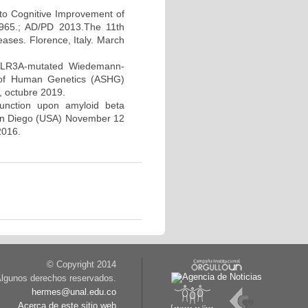
to Cognitive Improvement of
965.; AD/PD 2013.The 11th
eases. Florence, Italy. March
POLR3A-mutated Wiedemann-
y of Human Genetics (ASHG)
, octubre 2019.
function upon amyloid beta
an Diego (USA) November 12
2016.
© Copyright 2014
lgunos derechos reservados.
hermes@unal.edu.co
Acerca de este sitio web