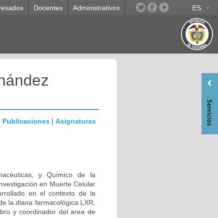
resados
Docentes
Administrativos
ES
rnández
|
Publicaciones
|
Asignaturas
macéuticas, y Químico de la
nvestigación en Muerte Celular
rrollado en el contexto de la
de la diana farmacológica LXR,
bro y coordinador del area de