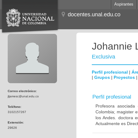
Aspirantes
docentes.unal.edu.co
Johannie 
Exclusiva
Perfil profesional
|
Áre
|
Grupos
|
Proyectos
Correo electrónico:
Perfil profesional
jljamesc@unal.edu.co
Profesora asociada 
Teléfono:
Colombia; magister e
3102157267
los Andes. doctora e
Extensión:
Actualmente es Direc
29626