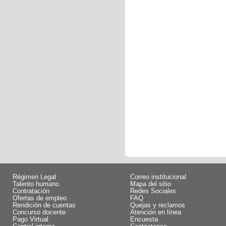
Régimen Legal
Correo institucional
Talento humano
Mapa del sitio
Contratación
Redes Sociales
Ofertas de empleo
FAQ
Rendición de cuentas
Quejas y reclamos
Concurso docente
Atención en línea
Pago Virtual
Encuesta