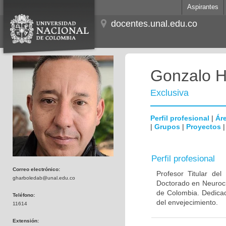
Aspirantes
docentes.unal.edu.co
Gonzalo H
Exclusiva
Perfil profesional
|
Áre
|
Grupos
|
Proyectos
Perfil profesional
Correo electrónico:
Profesor Titular de
gharboledab@unal.edu.co
Doctorado en Neuroci
de Colombia. Dedicad
Teléfono:
del envejecimiento.
11614
Extensión: