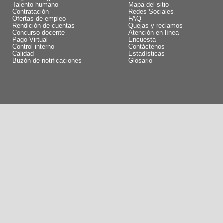
Talento humano
Mapa del sitio
Contratación
Redes Sociales
Ofertas de empleo
FAQ
Rendición de cuentas
Quejas y reclamos
Concurso docente
Atención en línea
Pago Virtual
Encuesta
Control interno
Contáctenos
Calidad
Estadísticas
Buzón de notificaciones
Glosario