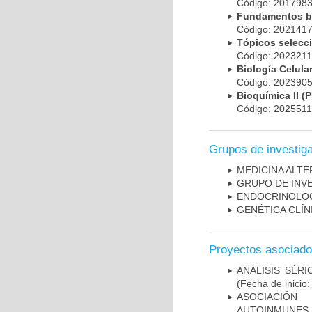
Código: 20179
Fundamentos bá
Código: 20214
Tópicos selec
Código: 202321
Biología Celul
Código: 20239
Bioquímica II 
Código: 202551
Grupos de investig
MEDICINA ALTE
GRUPO DE INVES
ENDOCRINOLOG
GENÉTICA CLÍN
Proyectos asociad
ANÁLISIS SÉR
(Fecha de inicio
ASOCIACIÓN
AUTOINMUNES 