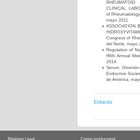
RHEUMATOID 
CLINICAL, LABO
of Rheumatology 
mayo 2011.
ASSOCIATION 
HIDROXYVITAMI
Congress of Rhe
del Norte, mayo 
Regulation of N
96th Annual Mee
2014.
Serum Omentin-
Endocrine Socies
de América, may
Enlaces
Régimen Legal
Correo institucional