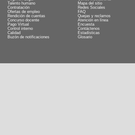
Talento humano
Mapa del sitio
Contratación
Redes Sociales
Ofertas de empleo
FAQ
Rendición de cuentas
Quejas y reclamos
Concurso docente
Atención en línea
Pago Virtual
Encuesta
Control interno
Contáctenos
Calidad
Estadísticas
Buzón de notificaciones
Glosario