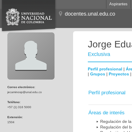
Aspirantes
docentes.unal.edu.co
Jorge Edu
Exclusiva
Perfil profesional
|
Áre
|
Grupos
|
Proyectos
Correo electrónico:
Perfil profesional
jecaminosp@unal.edu.co
Teléfono:
+57 (1) 316 5000
Áreas de interés
Extensión:
Regulación de la
1504
Regulación del b