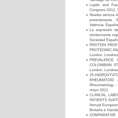
Leptin and Fas
Congress 2012, 
Niveles séricos d
preeclampsia ; 
Valencia, Españ
La expresión d
similarmente reg
Sociedad Español
PROTEIN PROF
PROTEOMIC ANAL
London, Londres,
PREVALENCE 
COLOMBIAN STU
London, Londres,
25-HIDROXYVI
RHEUMATOID A
Rheumatology - 
mayo 2011.
CLINICAL, LAB
PATIENTS SUFF
Annual European
Bretaña e Irland
COMPARATIVE