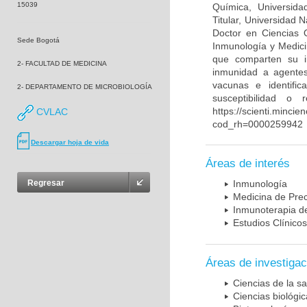
15039
Química, Universida
Titular, Universidad
Doctor en Ciencias 
Sede Bogotá
Inmunología y Medici
que comparten su in
2- FACULTAD DE MEDICINA
inmunidad a agentes 
vacunas e identifi
2- DEPARTAMENTO DE MICROBIOLOGÍA
susceptibilidad o
https://scienti.mincie
CVLAC
cod_rh=0000259942
Descargar hoja de vida
Áreas de interés
Regresar
Inmunología
Medicina de Prec
Inmunoterapia d
Estudios Clínicos
Áreas de investigac
Ciencias de la sa
Ciencias biológi