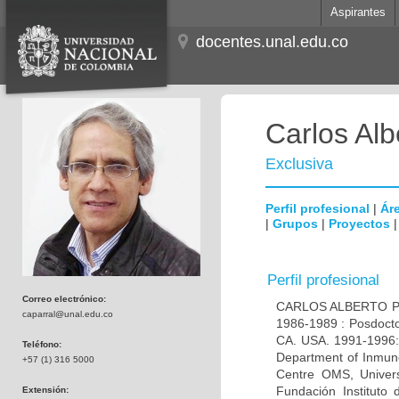
Aspirantes
docentes.unal.edu.co
Carlos Alb
Exclusiva
Perfil profesional
|
Áre
|
Grupos
|
Proyectos
Perfil profesional
Correo electrónico:
CARLOS ALBERTO PAR
caparral@unal.edu.co
1986-1989 : Posdocto
CA. USA. 1991-1996: 
Teléfono:
Department of Inmuno
+57 (1) 316 5000
Centre OMS, Univers
Fundación Instituto
Extensión: