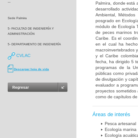
---
Palmira, donde está 
desarrollado activid
Ambiental, Métodos E
Sede Palmira
posgrado en Ecología
módulo de Ecología T
5- FACULTAD DE INGENIERÍA Y
de peces marinos tro
ADMINISTRACIÓN
Caribe. Es el coordi
en el cual ha hecho 
5- DEPARTAMENTO DE INGENIERÍA
macroinvertebrados y
CVLAC
y el Caribe colombi
fecha, ha dirigido 5 
programas de la Uni
Descargar hoja de vida
públicas como privad
de divulgación y capí
evaluador a programa
Regresar
proyectos sometidos a
como de capítulos de 
Áreas de interés
Pesca artesanal
Ecología marina
Ecología acuátic