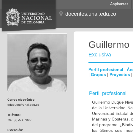
Aspirantes
docentes.unal.edu.co
Guillermo
Exclusiva
Perfil profesional
|
Áre
|
Grupos
|
Proyectos
Perfil profesional
Correo electrónico:
Guillermo Duque Nivia
gduquen@unal.edu.co
de la Universidad Na
Universidad Estatal d
Teléfono:
Marinas y Costeras, 
+57 (2) 271 7000
del programa ¿Biodiv
los últimos seis mes
Extensión: