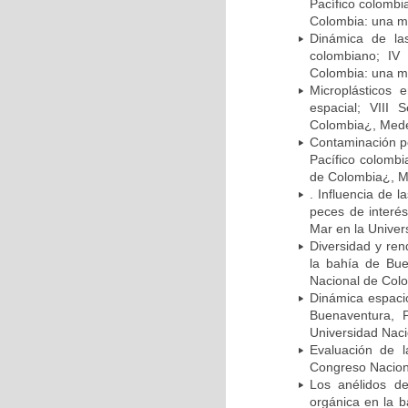
Pacífico colombi
Colombia: una mi
Dinámica de la
colombiano; IV
Colombia: una mi
Microplásticos
espacial; VIII
Colombia¿, Mede
Contaminación po
Pacífico colombi
de Colombia¿, M
. Influencia de 
peces de interé
Mar en la Univer
Diversidad y ren
la bahía de Bue
Nacional de Col
Dinámica espacio
Buenaventura, 
Universidad Naci
Evaluación de l
Congreso Nacion
Los anélidos d
orgánica en la b