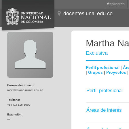
Aspirantes
docentes.unal.edu.co
Martha Na
Exclusiva
Perfil profesional
|
Áre
|
Grupos
|
Proyectos
Correo electrónico:
Perfil profesional
mncalderono@unal.edu.co
Teléfono:
+57 (1) 316 5000
Áreas de interés
Extensión:
---