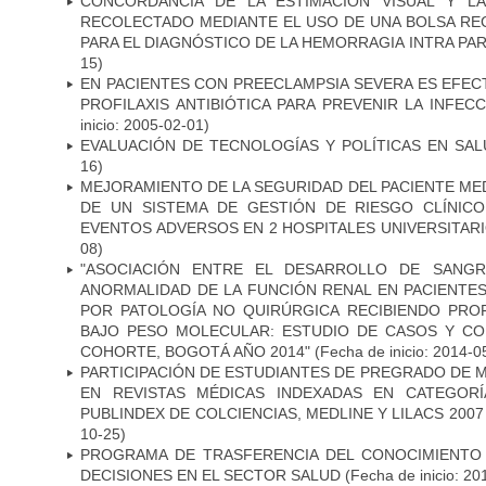
CONCORDANCIA DE LA ESTIMACIÓN VISUAL Y L
RECOLECTADO MEDIANTE EL USO DE UNA BOLSA R
PARA EL DIAGNÓSTICO DE LA HEMORRAGIA INTRA PA
15)
EN PACIENTES CON PREECLAMPSIA SEVERA ES EFEC
PROFILAXIS ANTIBIÓTICA PARA PREVENIR LA INFEC
inicio: 2005-02-01)
EVALUACIÓN DE TECNOLOGÍAS Y POLÍTICAS EN SAL
16)
MEJORAMIENTO DE LA SEGURIDAD DEL PACIENTE ME
DE UN SISTEMA DE GESTIÓN DE RIESGO CLÍNIC
EVENTOS ADVERSOS EN 2 HOSPITALES UNIVERSITARI
08)
"ASOCIACIÓN ENTRE EL DESARROLLO DE SANGR
ANORMALIDAD DE LA FUNCIÓN RENAL EN PACIENTE
POR PATOLOGÍA NO QUIRÚRGICA RECIBIENDO PROF
BAJO PESO MOLECULAR: ESTUDIO DE CASOS Y C
COHORTE, BOGOTÁ AÑO 2014"
(Fecha de inicio: 2014-0
PARTICIPACIÓN DE ESTUDIANTES DE PREGRADO DE M
EN REVISTAS MÉDICAS INDEXADAS EN CATEGORÍ
PUBLINDEX DE COLCIENCIAS, MEDLINE Y LILACS 2007 
10-25)
PROGRAMA DE TRASFERENCIA DEL CONOCIMIENTO
DECISIONES EN EL SECTOR SALUD
(Fecha de inicio: 20