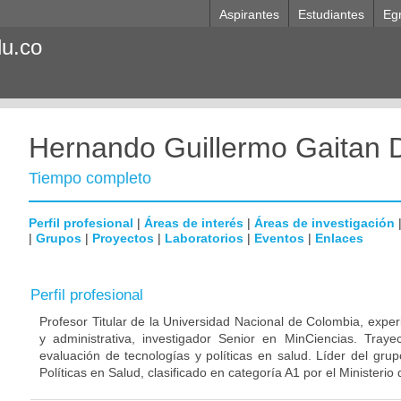
Aspirantes
Estudiantes
Eg
du.co
Hernando Guillermo Gaitan 
Tiempo completo
Perfil profesional
|
Áreas de interés
|
Áreas de investigación
|
Grupos
|
Proyectos
|
Laboratorios
|
Eventos
|
Enlaces
Perfil profesional
Profesor Titular de la Universidad Nacional de Colombia, exper
y administrativa, investigador Senior en MinCiencias. Trayect
evaluación de tecnologías y políticas en salud. Líder del gru
Políticas en Salud, clasificado en categoría A1 por el Ministeri