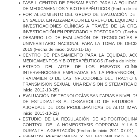
FASE II CENTRO DE PENSAMIENTO PARA LA EQUIDA
DE MEDICAMENTOS Y BIOTERAPÉUTICOS
(Fecha de ini
FORTALECIMIENTO DEL GRUPO DE EVALUACIÓN DE 
EN SALUD, EN ALIZANZA CON EL GRUPO DE EQUIDAD 
INVESTIGACIONES CLÍNICAS A TRAVÉS DE LA CR
INVESTIGACIÓN EN PREGRADO Y POSTGRADO.
(Fecha 
DESARROLLO DE EVALUACIÓN DE TECNOLOGÍAS E
UNIVERSITARIO NACIONAL PARA LA TOMA DE DECI
2019
(Fecha de inicio: 2018-11-16)
CENTRO DE PENSAMIENTO PARA LA EQUIDAD, AC
MEDICAMENTOS Y BIOTERAPÉUTICOS
(Fecha de inicio
ESTADO DEL ARTE DE LOS ENSAYOS CLÍNI
INTERVENCIONES EMPLEADAS EN LA PREVENCIÓN, 
TRATAMIENTO DE LAS INFECCIONES DEL TRACTO G
TRANSMISIÓN SEXUAL: UNA REVISIÓN SISTEMÁTICA D
inicio: 2012-10-25)
EVALUACIÓN DE TECNOLOGÍAS SANITARIAS A NIVEL 
DE ESTUDIANTES AL DESARROLLO DE ESTUDIOS 
ABORDAJE DE DOS PROBLEMÁTICAS DE ALTO IMPAC
inicio: 2013-10-22)
ESTUDIO DE LA REGULACIÓN DE ADIPOCITOQUIN
CONTROL DE LA HOMEOSTASIS CORPORAL Y LA RE
DURANTE LA GESTACIÓN
(Fecha de inicio: 2011-07-01)
EVENTOS REPORTABLES Y SU EVITABILIDAD EL 