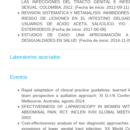
LAS INFECCIONES DEL TRACTO GENITAL E INFE
SEXUAL, COLOMBIA, 2012.
(Fecha de inicio: 2012-09-11)
REVISION SISTEMATICA Y METANALISIS: INHIBIDOR
RIESGO DE LESIONES EN EL INTESTINO DELGA
USUARIOS DE ACIDO ACETIL SALICILICO Y/O 
ESTEROIDEOS
(Fecha de inicio: 2017-06-08)
ESTUDIOS DE CASO: UNA APROXIMACIÓN A 
DESIGUALDADES EN SALUD.
(Fecha de inicio: 2014-11-0
Laboratorios asociados
Eventos
Rapid adaptation of clinical practice guidelines: learned
team perspective a qulitative approach; XI G-I-N Confer
Melbourne, Australia, agosto 2014.
EFECTIVENNESS OF LAPAROSCOPY IN WOMEN WIT
ABDOMINAL PAIN, RCT; INCLEN XVIII GLOBAL MEETIN
2002.
Cost-effectiveness analysis of two diagnostic approaches 
symptoms of lower genital tract infection; XX World 