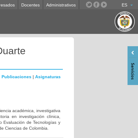
resados
Docentes
Administrativos
ES
Duarte
|
Publicaciones
|
Asignaturas
iencia académica, investigativa
oria en investigación clínica,
po Evaluación de Tecnologías y
o de Ciencias de Colombia.