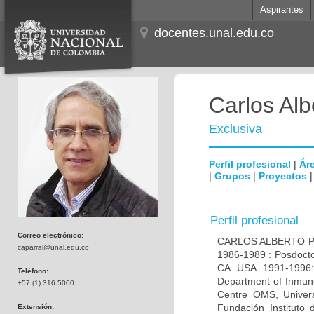
Aspirantes
docentes.unal.edu.co
Carlos Alb
Exclusiva
Perfil profesional
|
Áre
|
Grupos
|
Proyectos
Perfil profesional
Correo electrónico:
CARLOS ALBERTO PAR
caparral@unal.edu.co
1986-1989 : Posdocto
CA. USA. 1991-1996: 
Teléfono:
Department of Inmuno
+57 (1) 316 5000
Centre OMS, Univers
Fundación Instituto
Extensión: