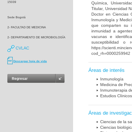
15039
Química, Universida
Titular, Universidad
Doctor en Ciencias 
Sede Bogotá
Inmunología y Medici
que comparten su in
2- FACULTAD DE MEDICINA
inmunidad a agentes 
vacunas e identifi
2- DEPARTAMENTO DE MICROBIOLOGÍA
susceptibilidad o
https://scienti.mincie
CVLAC
cod_rh=0000259942
Descargar hoja de vida
Áreas de interés
Regresar
Inmunología
Medicina de Prec
Inmunoterapia d
Estudios Clínicos
Áreas de investigac
Ciencias de la sa
Ciencias biológi