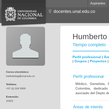
Aspirantes
docentes.unal.edu.co
Humberto 
Tiempo completo
Perfil profesional
|
Áre
|
Grupos
|
Proyectos
Correo electrónico:
Perfil profesional
harboledag@unal.edu.co
Médico, Genetista, 
Teléfono:
Colombia, dedicado
+57 (1) 316 5000
asociado del Depto de
Extensión:
11623
Áreas de interés