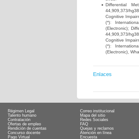
Differential 
44,909,373/hg38)
Cognitive Impairm
(*): Internati
(Electronic); Di
44,909,373/hg38)
Cognitive Impairm
(*): Internati
(Electronic), Wh
Enlaces
Régimen Legal
Correo institucional
Talento humano
Mapa del sitio
Contratación
Redes Sociales
Ofertas de empleo
FAQ
Rendición de cuentas
Quejas y reclamos
Concurso docente
Atención en línea
Pago Virtual
Encuesta