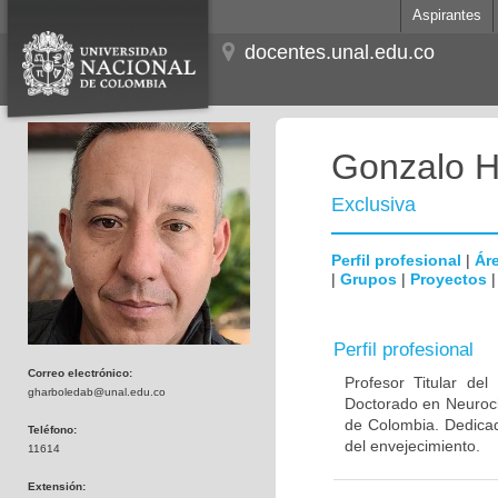
Aspirantes
docentes.unal.edu.co
Gonzalo H
Exclusiva
Perfil profesional
|
Áre
|
Grupos
|
Proyectos
Perfil profesional
Correo electrónico:
Profesor Titular de
gharboledab@unal.edu.co
Doctorado en Neuroci
de Colombia. Dedicad
Teléfono:
del envejecimiento.
11614
Extensión: