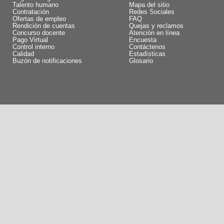
Talento humano
Mapa del sitio
Contratación
Redes Sociales
Ofertas de empleo
FAQ
Rendición de cuentas
Quejas y reclamos
Concurso docente
Atención en línea
Pago Virtual
Encuesta
Control interno
Contáctenos
Calidad
Estadísticas
Buzón de notificaciones
Glosario