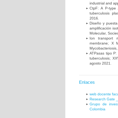
industrial and a
CtpF: A P-type
tuberculosis p
2016.
Diseño y puesta
amplificación is
Molecular, Socie
Ion transport 
membrane; X Me
Mycobacteriosis,
ATPasas tipo P: 
tuberculosis; X
agosto 2021.
Enlaces
web docente facu
Research Gate _
Grupo de inves
Colombia