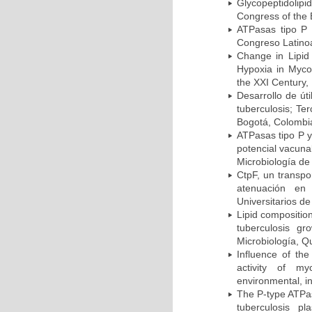
Glycopeptidolipi
Congress of the 
ATPasas tipo P 
Congreso Latinoa
Change in Lipid
Hypoxia in Mycob
the XXI Century,
Desarrollo de út
tuberculosis; Te
Bogotá, Colombi
ATPasas tipo P 
potencial vacuna
Microbiología de
CtpF, un transp
atenuación en 
Universitarios d
Lipid compositio
tuberculosis g
Microbiología, Q
Influence of th
activity of my
environmental, i
The P-type ATPas
tuberculosis p