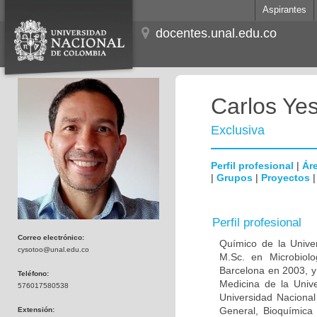
Aspirantes
docentes.unal.edu.co
Carlos Ye
Exclusiva
Perfil profesional
|
Áre
|
Grupos
|
Proyectos
Perfil profesional
Correo electrónico:
Químico de la Unive
cysotoo@unal.edu.co
M.Sc. en Microbiolo
Barcelona en 2003, y
Teléfono:
Medicina de la Univ
576017580538
Universidad Naciona
General, Bioquímica 
Extensión: