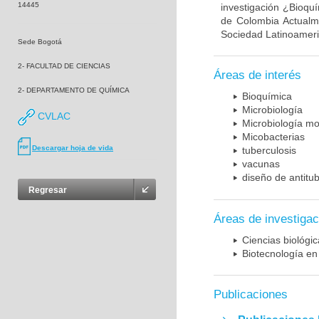
14445
investigación ¿Bioqu
de Colombia Actualme
Sociedad Latinoameric
Sede Bogotá
2- FACULTAD DE CIENCIAS
Áreas de interés
2- DEPARTAMENTO DE QUÍMICA
Bioquímica
Microbiología
CVLAC
Microbiología mo
Micobacterias
Descargar hoja de vida
tuberculosis
vacunas
diseño de antitu
Regresar
Áreas de investigac
Ciencias biológi
Biotecnología en
Publicaciones