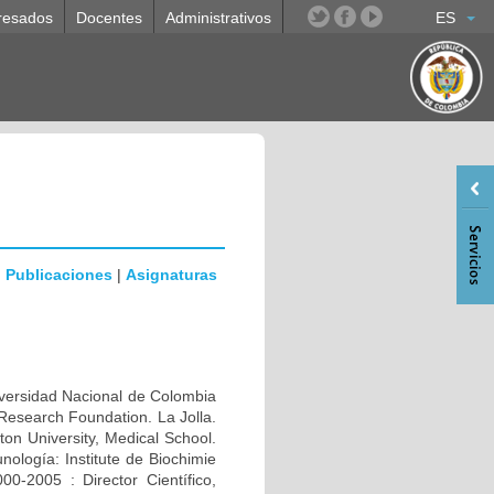
resados
Docentes
Administrativos
ES
|
Publicaciones
|
Asignaturas
rsidad Nacional de Colombia
Research Foundation. La Jolla.
n University, Medical School.
ología: Institute de Biochimie
0-2005 : Director Científico,