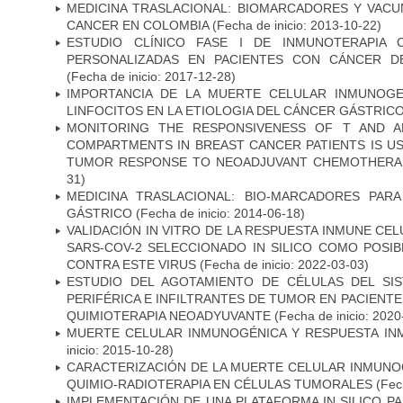
MEDICINA TRASLACIONAL: BIOMARCADORES Y VACU
CANCER EN COLOMBIA
(Fecha de inicio: 2013-10-22)
ESTUDIO CLÍNICO FASE I DE INMUNOTERAPIA 
PERSONALIZADAS EN PACIENTES CON CÁNCER D
(Fecha de inicio: 2017-12-28)
IMPORTANCIA DE LA MUERTE CELULAR INMUNOGE
LINFOCITOS EN LA ETIOLOGIA DEL CÁNCER GÁSTRIC
MONITORING THE RESPONSIVENESS OF T AND A
COMPARTMENTS IN BREAST CANCER PATIENTS IS US
TUMOR RESPONSE TO NEOADJUVANT CHEMOTHERA
31)
MEDICINA TRASLACIONAL: BIO-MARCADORES PAR
GÁSTRICO
(Fecha de inicio: 2014-06-18)
VALIDACIÓN IN VITRO DE LA RESPUESTA INMUNE CEL
SARS-COV-2 SELECCIONADO IN SILICO COMO POSI
CONTRA ESTE VIRUS
(Fecha de inicio: 2022-03-03)
ESTUDIO DEL AGOTAMIENTO DE CÉLULAS DEL SI
PERIFÉRICA E INFILTRANTES DE TUMOR EN PACIENT
QUIMIOTERAPIA NEOADYUVANTE
(Fecha de inicio: 2020
MUERTE CELULAR INMUNOGÉNICA Y RESPUESTA IN
inicio: 2015-10-28)
CARACTERIZACIÓN DE LA MUERTE CELULAR INMUNOG
QUIMIO-RADIOTERAPIA EN CÉLULAS TUMORALES
(Fech
IMPLEMENTACIÓN DE UNA PLATAFORMA IN SILICO PA