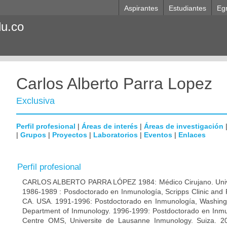
Aspirantes
Estudiantes
Eg
du.co
Carlos Alberto Parra Lopez
Exclusiva
Perfil profesional
|
Áreas de interés
|
Áreas de investigación
|
Grupos
|
Proyectos
|
Laboratorios
|
Eventos
|
Enlaces
Perfil profesional
CARLOS ALBERTO PARRA LÓPEZ 1984: Médico Cirujano. Unive
1986-1989 : Posdoctorado en Inmunología, Scripps Clinic and 
CA. USA. 1991-1996: Postdoctorado en Inmunología, Washingto
Department of Inmunology. 1996-1999: Postdoctorado en Inmun
Centre OMS, Universite de Lausanne Inmunology. Suiza. 200