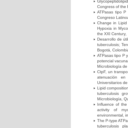
Glycopeptidolipi
Congress of the 
ATPasas tipo P 
Congreso Latinoa
Change in Lipid
Hypoxia in Mycob
the XXI Century,
Desarrollo de út
tuberculosis; Te
Bogotá, Colombi
ATPasas tipo P 
potencial vacuna
Microbiología de
CtpF, un transp
atenuación en 
Universitarios d
Lipid compositio
tuberculosis g
Microbiología, Q
Influence of th
activity of my
environmental, i
The P-type ATPas
tuberculosis p