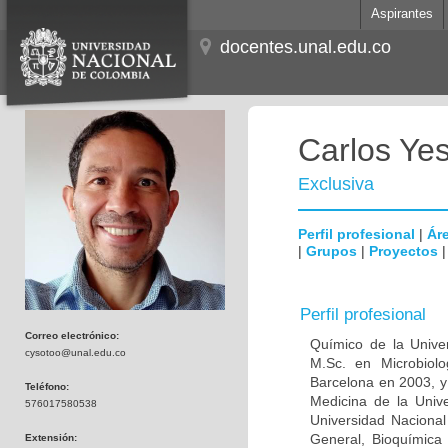
Aspirantes
docentes.unal.edu.co
Carlos Ye
Exclusiva
Perfil profesional
|
Áre
|
Grupos
|
Proyectos
Perfil profesional
Correo electrónico:
Químico de la Unive
cysotoo@unal.edu.co
M.Sc. en Microbiolo
Barcelona en 2003, y
Teléfono:
Medicina de la Univ
576017580538
Universidad Naciona
General, Bioquímica 
Extensión: