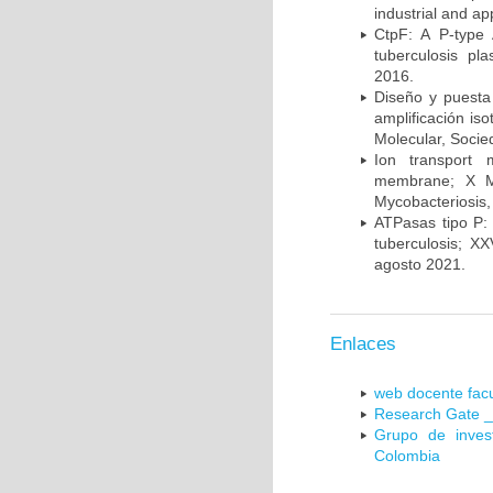
industrial and a
CtpF: A P-type
tuberculosis p
2016.
Diseño y puesta
amplificación is
Molecular, Socie
Ion transport 
membrane; X Me
Mycobacteriosis,
ATPasas tipo P: 
tuberculosis; X
agosto 2021.
Enlaces
web docente facu
Research Gate _
Grupo de inves
Colombia