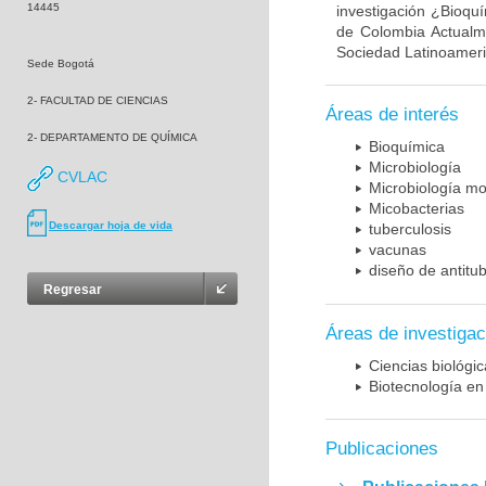
14445
investigación ¿Bioqu
de Colombia Actualme
Sociedad Latinoameric
Sede Bogotá
2- FACULTAD DE CIENCIAS
Áreas de interés
2- DEPARTAMENTO DE QUÍMICA
Bioquímica
Microbiología
CVLAC
Microbiología mo
Micobacterias
Descargar hoja de vida
tuberculosis
vacunas
diseño de antitu
Regresar
Áreas de investigac
Ciencias biológi
Biotecnología en
Publicaciones