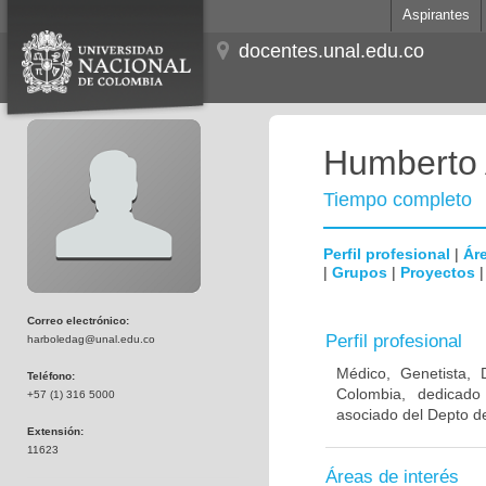
Aspirantes
docentes.unal.edu.co
Humberto 
Tiempo completo
Perfil profesional
|
Áre
|
Grupos
|
Proyectos
Correo electrónico:
Perfil profesional
harboledag@unal.edu.co
Médico, Genetista, 
Teléfono:
Colombia, dedicado
+57 (1) 316 5000
asociado del Depto de
Extensión:
11623
Áreas de interés