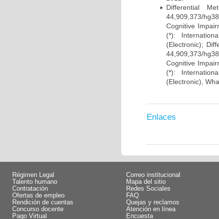
Differential 
44,909,373/hg38)
Cognitive Impairm
(*): Internati
(Electronic); Di
44,909,373/hg38)
Cognitive Impairm
(*): Internati
(Electronic), Wh
Enlaces
Régimen Legal
Correo institucional
Talento humano
Mapa del sitio
Contratación
Redes Sociales
Ofertas de empleo
FAQ
Rendición de cuentas
Quejas y reclamos
Concurso docente
Atención en línea
Pago Virtual
Encuesta