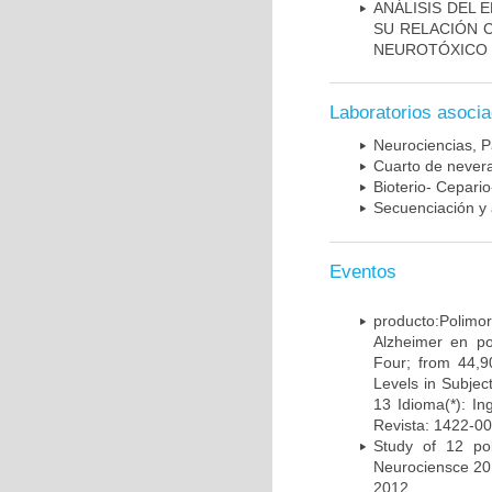
ANÁLISIS DEL 
SU RELACIÓN C
NEUROTÓXICO
Laboratorios asoci
Neurociencias, P
Cuarto de nevera
Bioterio- Cepario
Secuenciación y 
Eventos
producto:Poli
Alzheimer en po
Four; from 44,9
Levels in Subject
13 Idioma(*): In
Revista: 1422-00
Study of 12 pol
Neurociensce 20
2012.