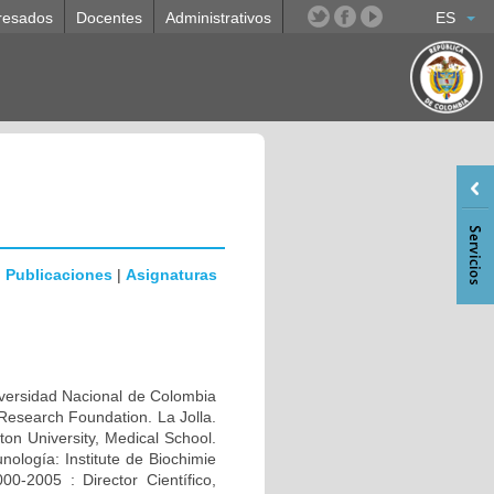
resados
Docentes
Administrativos
ES
|
Publicaciones
|
Asignaturas
rsidad Nacional de Colombia
Research Foundation. La Jolla.
n University, Medical School.
ología: Institute de Biochimie
0-2005 : Director Científico,