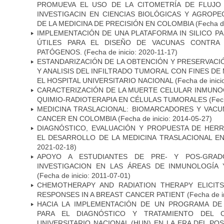
PROMUEVA EL USO DE LA CITOMETRÍA DE FLUJO
INVESTIGACIN EN CIENCIAS BIOLÓGICAS Y AGROP
DE LA MEDICINA DE PRECISIÓN EN COLOMBIA
(Fecha de
IMPLEMENTACIÓN DE UNA PLATAFORMA IN SILICO PA
ÚTILES PARA EL DISEÑO DE VACUNAS CONTRA 
PATÓGENOS.
(Fecha de inicio: 2020-11-17)
ESTANDARIZACIÓN DE LA OBTENCIÓN Y PRESERVAC
Y ANALISIS DEL INFILTRADO TUMORAL CON FINES DE
EL HOSPITAL UNIVERSITARIO NACIONAL
(Fecha de inici
CARACTERIZACIÓN DE LA MUERTE CELULAR INMUNOG
QUIMIO-RADIOTERAPIA EN CÉLULAS TUMORALES
(Fech
MEDICINA TRASLACIONAL: BIOMARCADORES Y VACU
CANCER EN COLOMBIA
(Fecha de inicio: 2014-05-27)
DIAGNÓSTICO, EVALUACIÓN Y PROPUESTA DE HERR
EL DESARROLLO DE LA MEDICINA TRASLACIONAL E
2021-02-18)
APOYO A ESTUDIANTES DE PRE- Y POS-GRAD
INVESTIGACION EN LAS ÁREAS DE INMUNOLOGÍA 
(Fecha de inicio: 2011-07-01)
CHEMOTHERAPY AND RADIATION THERAPY ELICIT
RESPONSES IN A BREAST CANCER PATIENT
(Fecha de i
HACIA LA IMPLEMENTACIÓN DE UN PROGRAMA DE
PARA EL DIAGNÓSTICO Y TRATAMIENTO DEL 
UNIVERSITARIO NACIONAL (HUN) EN LA ERA DEL PO