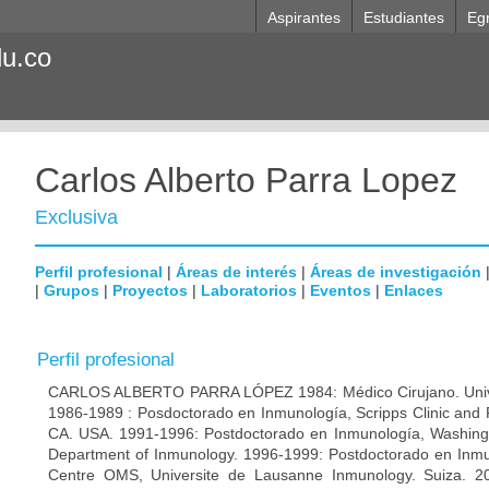
Aspirantes
Estudiantes
Eg
du.co
Carlos Alberto Parra Lopez
Exclusiva
Perfil profesional
|
Áreas de interés
|
Áreas de investigación
|
Grupos
|
Proyectos
|
Laboratorios
|
Eventos
|
Enlaces
Perfil profesional
CARLOS ALBERTO PARRA LÓPEZ 1984: Médico Cirujano. Unive
1986-1989 : Posdoctorado en Inmunología, Scripps Clinic and 
CA. USA. 1991-1996: Postdoctorado en Inmunología, Washingto
Department of Inmunology. 1996-1999: Postdoctorado en Inmun
Centre OMS, Universite de Lausanne Inmunology. Suiza. 200