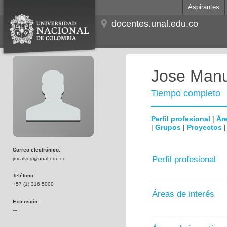
Aspirantes
docentes.unal.edu.co
Jose Man
Tiempo completo
Perfil profesional
|
Áre
|
Grupos
|
Proyectos
Correo electrónico:
Perfil profesional
jmcalvog@unal.edu.co
Teléfono:
+57 (1) 316 5000
Áreas de interés
Extensión:
---