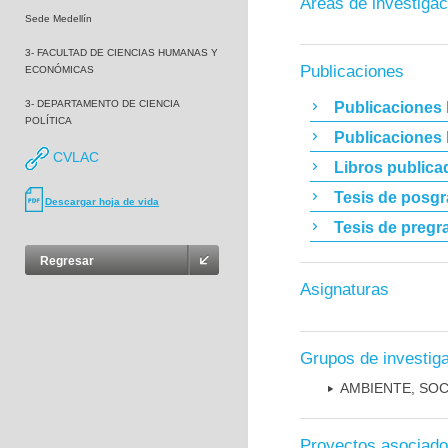
Áreas de investigac
Sede Medellín
3- FACULTAD DE CIENCIAS HUMANAS Y
Publicaciones
ECONÓMICAS
3- DEPARTAMENTO DE CIENCIA
Publicaciones 
POLÍTICA
Publicaciones
CVLAC
Libros publica
Tesis de posg
Descargar hoja de vida
Tesis de pregr
Regresar
Asignaturas
Grupos de investig
AMBIENTE, SO
Proyectos asociad