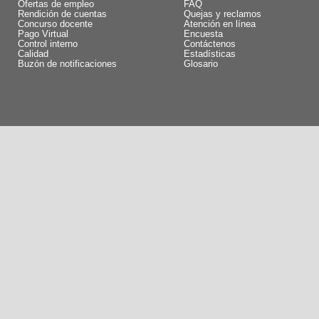
Ofertas de empleo
FAQ
Rendición de cuentas
Quejas y reclamos
Concurso docente
Atención en línea
Pago Virtual
Encuesta
Control interno
Contáctenos
Calidad
Estadísticas
Buzón de notificaciones
Glosario