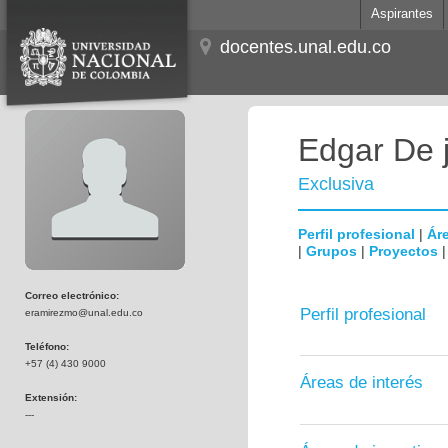
Aspirantes
docentes.unal.edu.co
Edgar De 
Exclusiva
Perfil profesional
|
Áre
|
Grupos
|
Proyectos
Correo electrónico:
Perfil profesional
eramirezmo@unal.edu.co
Teléfono:
+57 (4) 430 9000
Áreas de interés
Extensión:
---