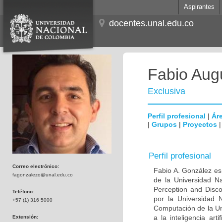
Aspirantes
docentes.unal.edu.co
Fabio Aug
Exclusiva
Perfil profesional
|
Áre
|
Grupos
|
Proyectos
Perfil profesional
Correo electrónico:
Fabio A. González es 
fagonzalezo@unal.edu.co
de la Universidad N
Perception and Disc
Teléfono:
por la Universidad
+57 (1) 316 5000
Computación de la Un
a la inteligencia art
Extensión: