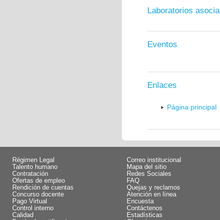
Laboratorios asoci
Eventos
Enlaces
Página principal
Régimen Legal
Correo institucional
Talento humano
Mapa del sitio
Contratación
Redes Sociales
Ofertas de empleo
FAQ
Rendición de cuentas
Quejas y reclamos
Concurso docente
Atención en línea
Pago Virtual
Encuesta
Control interno
Contáctenos
Calidad
Estadísticas