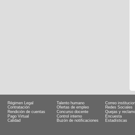
Régimen Legal
Talento humano
Correo institucio
Contratación
Ofertas de empleo
Redes Sociales
Rendición de cuentas
Concurso docente
Quejas y reclam
Pago Virtual
Control interno
Encuesta
Calidad
Buzón de notificaciones
Estadísticas