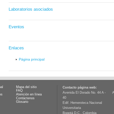
Laboratorios asociados
Eventos
Enlaces
Página principal
nal
Mapa del sitio
Contacto página web:
FAQ
Avenida El Dorado No. 44 A -
A
os
Atención en línea
40
Contáctenos
Glosario
Edif. Hemeroteca Nacional
Universitaria
Bogotá D.C., Colombia