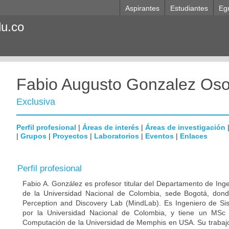
Aspirantes
Estudiantes
Eg
du.co
Fabio Augusto Gonzalez Oso
Exclusiva
Perfil profesional
|
Áreas de interés
|
Áreas de investigación
|
Grupos
|
Proyectos
|
Laboratorios
|
Eventos
|
Enlaces
Perfil profesional
Fabio A. González es profesor titular del Departamento de Inge
de la Universidad Nacional de Colombia, sede Bogotá, dond
Perception and Discovery Lab (MindLab). Es Ingeniero de S
por la Universidad Nacional de Colombia, y tiene un MSc
Computación de la Universidad de Memphis en USA. Su trabajo 