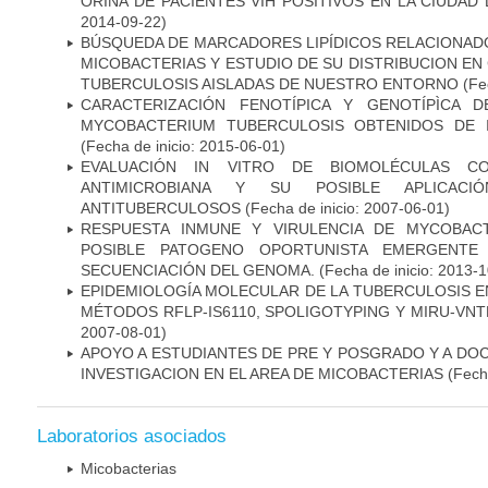
ORINA DE PACIENTES VIH POSITIVOS EN LA CIUDAD
2014-09-22)
BÚSQUEDA DE MARCADORES LIPÍDICOS RELACIONADO
MICOBACTERIAS Y ESTUDIO DE SU DISTRIBUCION E
TUBERCULOSIS AISLADAS DE NUESTRO ENTORNO
(Fec
CARACTERIZACIÓN FENOTÍPICA Y GENOTÍPÌCA D
MYCOBACTERIUM TUBERCULOSIS OBTENIDOS DE I
(Fecha de inicio: 2015-06-01)
EVALUACIÓN IN VITRO DE BIOMOLÉCULAS CO
ANTIMICROBIANA Y SU POSIBLE APLICAC
ANTITUBERCULOSOS
(Fecha de inicio: 2007-06-01)
RESPUESTA INMUNE Y VIRULENCIA DE MYCOBAC
POSIBLE PATOGENO OPORTUNISTA EMERGENTE E
SECUENCIACIÓN DEL GENOMA.
(Fecha de inicio: 2013-
EPIDEMIOLOGÍA MOLECULAR DE LA TUBERCULOSIS E
MÉTODOS RFLP-IS6110, SPOLIGOTYPING Y MIRU-VNTR"
2007-08-01)
APOYO A ESTUDIANTES DE PRE Y POSGRADO Y A DO
INVESTIGACION EN EL AREA DE MICOBACTERIAS
(Fecha
Laboratorios asociados
Micobacterias