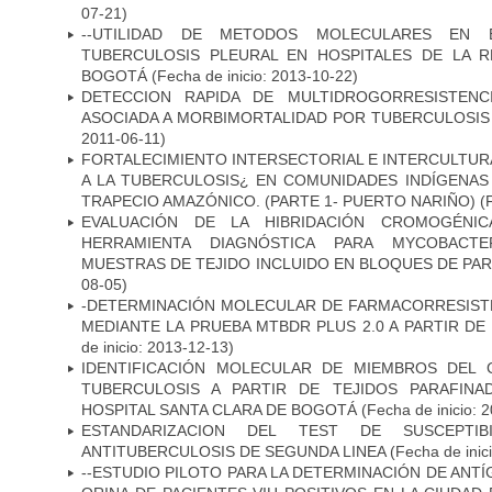
07-21)
--UTILIDAD DE METODOS MOLECULARES EN 
TUBERCULOSIS PLEURAL EN HOSPITALES DE LA R
BOGOTÁ
(Fecha de inicio: 2013-10-22)
DETECCION RAPIDA DE MULTIDROGORRESISTENC
ASOCIADA A MORBIMORTALIDAD POR TUBERCULOSIS
2011-06-11)
FORTALECIMIENTO INTERSECTORIAL E INTERCULTURA
A LA TUBERCULOSIS¿ EN COMUNIDADES INDÍGENAS
TRAPECIO AMAZÓNICO. (PARTE 1- PUERTO NARIÑO)
(
EVALUACIÓN DE LA HIBRIDACIÓN CROMOGÉNIC
HERRAMIENTA DIAGNÓSTICA PARA MYCOBACTE
MUESTRAS DE TEJIDO INCLUIDO EN BLOQUES DE PAR
08-05)
-DETERMINACIÓN MOLECULAR DE FARMACORRESISTE
MEDIANTE LA PRUEBA MTBDR PLUS 2.0 A PARTIR D
de inicio: 2013-12-13)
IDENTIFICACIÓN MOLECULAR DE MIEMBROS DEL
TUBERCULOSIS A PARTIR DE TEJIDOS PARAFIN
HOSPITAL SANTA CLARA DE BOGOTÁ
(Fecha de inicio: 
ESTANDARIZACION DEL TEST DE SUSCEPTIB
ANTITUBERCULOSIS DE SEGUNDA LINEA
(Fecha de inic
--ESTUDIO PILOTO PARA LA DETERMINACIÓN DE ANT