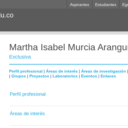
Aspirantes
Estudiantes
Eg
du.co
Martha Isabel Murcia Arangu
Exclusiva
Perfil profesional
|
Áreas de interés
|
Áreas de investigación
|
Grupos
|
Proyectos
|
Laboratorios
|
Eventos
|
Enlaces
Perfil profesional
Áreas de interés