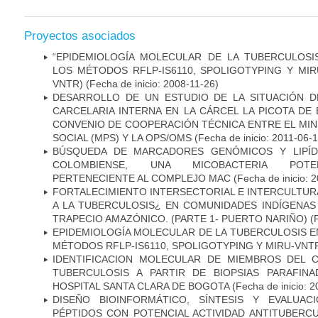
Proyectos asociados
“EPIDEMIOLOGÍA MOLECULAR DE LA TUBERCULOSI
LOS MÉTODOS RFLP-IS6110, SPOLIGOTYPING Y MIRUS
VNTR)
(Fecha de inicio: 2008-11-26)
DESARROLLO DE UN ESTUDIO DE LA SITUACIÓN D
CARCELARIA INTERNA EN LA CÁRCEL LA PICOTA D
CONVENIO DE COOPERACIÓN TÉCNICA ENTRE EL MIN
SOCIAL (MPS) Y LA OPS/OMS
(Fecha de inicio: 2011-06-1
BÚSQUEDA DE MARCADORES GENÓMICOS Y LIPÍD
COLOMBIENSE, UNA MICOBACTERIA POTEN
PERTENECIENTE AL COMPLEJO MAC
(Fecha de inicio: 
FORTALECIMIENTO INTERSECTORIAL E INTERCULTURA
A LA TUBERCULOSIS¿ EN COMUNIDADES INDÍGENAS
TRAPECIO AMAZÓNICO. (PARTE 1- PUERTO NARIÑO)
(
EPIDEMIOLOGÍA MOLECULAR DE LA TUBERCULOSIS E
MÉTODOS RFLP-IS6110, SPOLIGOTYPING Y MIRU-VNT
IDENTIFICACION MOLECULAR DE MIEMBROS DEL 
TUBERCULOSIS A PARTIR DE BIOPSIAS PARAFIN
HOSPITAL SANTA CLARA DE BOGOTA
(Fecha de inicio: 
DISEÑO BIOINFORMÁTICO, SÍNTESIS Y EVALUAC
PÉPTIDOS CON POTENCIAL ACTIVIDAD ANTITUBERC