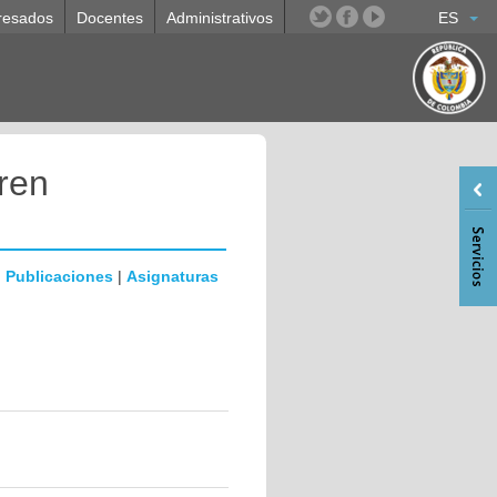
resados
Docentes
Administrativos
ES
ren
|
Publicaciones
|
Asignaturas