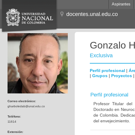
Aspirantes
docentes.unal.edu.co
Gonzalo H
Exclusiva
Perfil profesional
|
Áre
|
Grupos
|
Proyectos
Perfil profesional
Correo electrónico:
Profesor Titular de
gharboledab@unal.edu.co
Doctorado en Neuroci
de Colombia. Dedicad
Teléfono:
del envejecimiento.
11614
Extensión: