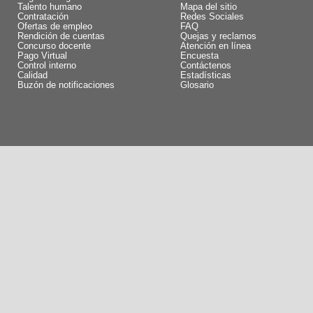
Talento humano
Mapa del sitio
Contratación
Redes Sociales
Ofertas de empleo
FAQ
Rendición de cuentas
Quejas y reclamos
Concurso docente
Atención en línea
Pago Virtual
Encuesta
Control interno
Contáctenos
Calidad
Estadísticas
Buzón de notificaciones
Glosario