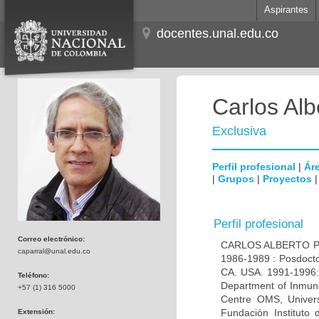
Aspirantes
docentes.unal.edu.co
Carlos Alb
Exclusiva
Perfil profesional
|
Áre
|
Grupos
|
Proyectos
Perfil profesional
Correo electrónico:
CARLOS ALBERTO PAR
caparral@unal.edu.co
1986-1989 : Posdocto
CA. USA. 1991-1996: 
Teléfono:
Department of Inmuno
+57 (1) 316 5000
Centre OMS, Univers
Fundación Instituto
Extensión: