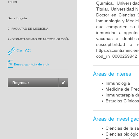
15039
Química, Universida
Titular, Universidad
Doctor en Ciencias 
Sede Bogotá
Inmunología y Medici
que comparten su in
2- FACULTAD DE MEDICINA
inmunidad a agentes 
vacunas e identifi
2- DEPARTAMENTO DE MICROBIOLOGÍA
susceptibilidad o
https://scienti.mincie
CVLAC
cod_rh=0000259942
Descargar hoja de vida
Áreas de interés
Regresar
Inmunología
Medicina de Prec
Inmunoterapia d
Estudios Clínicos
Áreas de investigac
Ciencias de la sa
Ciencias biológi