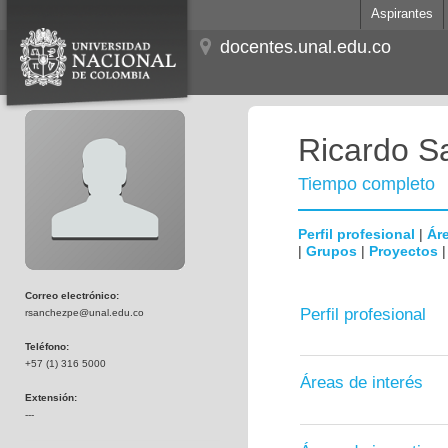
Aspirantes
docentes.unal.edu.co
Ricardo S
Tiempo completo
Perfil profesional
|
Áre
|
Grupos
|
Proyectos
Correo electrónico:
Perfil profesional
rsanchezpe@unal.edu.co
Teléfono:
+57 (1) 316 5000
Áreas de interés
Extensión:
---