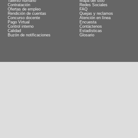
Talento humano
Mapa del sitio
Contratación
Redes Sociales
Ofertas de empleo
FAQ
Rendición de cuentas
Quejas y reclamos
Concurso docente
Atención en línea
Pago Virtual
Encuesta
Control interno
Contáctenos
Calidad
Estadísticas
Buzón de notificaciones
Glosario