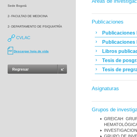
Áreas de investigac
Sede Bogotá
2- FACULTAD DE MEDICINA
Publicaciones
2- DEPARTAMENTO DE PSIQUIATRÍA
Publicaciones 
CVLAC
Publicaciones
Libros publica
Descargar hoja de vida
Tesis de posg
Tesis de pregr
Regresar
Asignaturas
Grupos de investig
GREICAH ­ GR
HEMATOLÓGIC
INVESTIGACION
GRUPO DE INV