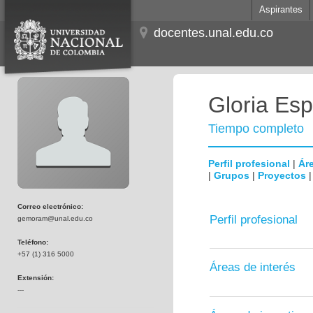
Aspirantes
docentes.unal.edu.co
Gloria Es
Tiempo completo
Perfil profesional
|
Áre
|
Grupos
|
Proyectos
Correo electrónico:
Perfil profesional
gemoram@unal.edu.co
Teléfono:
+57 (1) 316 5000
Áreas de interés
Extensión:
---