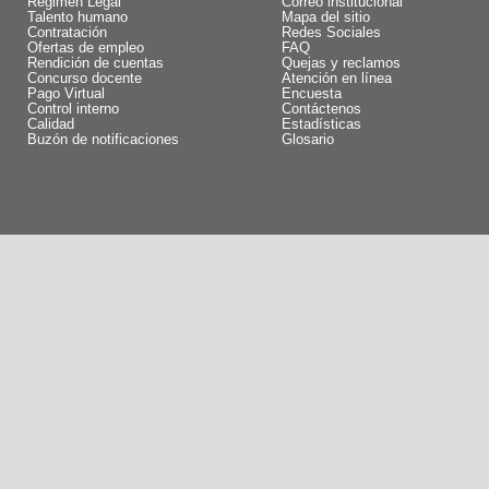
Régimen Legal
Correo institucional
Talento humano
Mapa del sitio
Contratación
Redes Sociales
Ofertas de empleo
FAQ
Rendición de cuentas
Quejas y reclamos
Concurso docente
Atención en línea
Pago Virtual
Encuesta
Control interno
Contáctenos
Calidad
Estadísticas
Buzón de notificaciones
Glosario