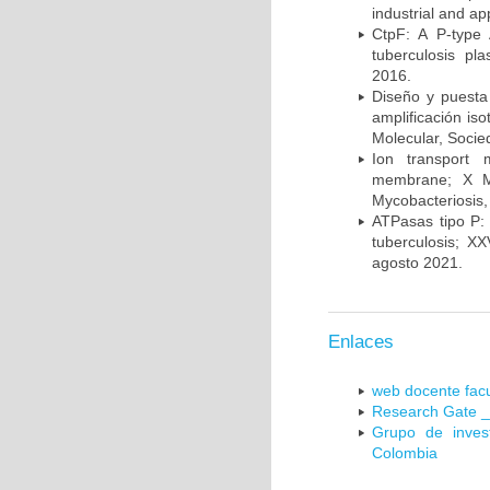
industrial and a
CtpF: A P-type
tuberculosis p
2016.
Diseño y puesta
amplificación is
Molecular, Socie
Ion transport 
membrane; X Me
Mycobacteriosis,
ATPasas tipo P: 
tuberculosis; X
agosto 2021.
Enlaces
web docente facu
Research Gate _
Grupo de inves
Colombia