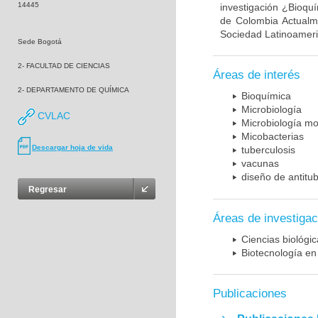
14445
investigación ¿Bioqu
de Colombia Actualme
Sociedad Latinoameric
Sede Bogotá
2- FACULTAD DE CIENCIAS
Áreas de interés
2- DEPARTAMENTO DE QUÍMICA
Bioquímica
Microbiología
CVLAC
Microbiología mo
Micobacterias
Descargar hoja de vida
tuberculosis
vacunas
diseño de antitu
Regresar
Áreas de investigac
Ciencias biológi
Biotecnología en
Publicaciones