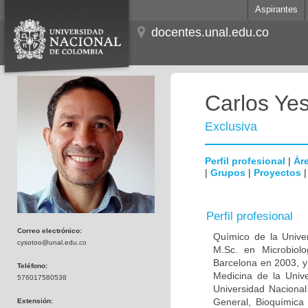
Aspirantes
docentes.unal.edu.co
Carlos Ye
Exclusiva
Perfil profesional
|
Áre
|
Grupos
|
Proyectos
Perfil profesional
Correo electrónico:
Químico de la Unive
cysotoo@unal.edu.co
M.Sc. en Microbiolo
Barcelona en 2003, y
Teléfono:
Medicina de la Univ
576017580538
Universidad Naciona
General, Bioquímica 
Extensión: