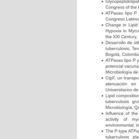
Glycopeptidolipi
Congress of the 
ATPasas tipo P 
Congreso Latinoa
Change in Lipid
Hypoxia in Mycob
the XXI Century,
Desarrollo de út
tuberculosis; Te
Bogotá, Colombi
ATPasas tipo P 
potencial vacuna
Microbiología de
CtpF, un transp
atenuación en 
Universitarios d
Lipid compositio
tuberculosis g
Microbiología, Q
Influence of th
activity of my
environmental, i
The P-type ATPas
tuberculosis p