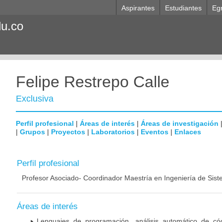
Aspirantes
Estudiantes
Eg
du.co
Felipe Restrepo Calle
Exclusiva
Perfil profesional
|
Áreas de interés
|
Áreas de investigación
|
Grupos
|
Proyectos
|
Laboratorios
|
Eventos
|
Enlaces
Perfil profesional
Profesor Asociado- Coordinador Maestría en Ingeniería de Si
Áreas de interés
Lenguajes de programación, análisis automático de có