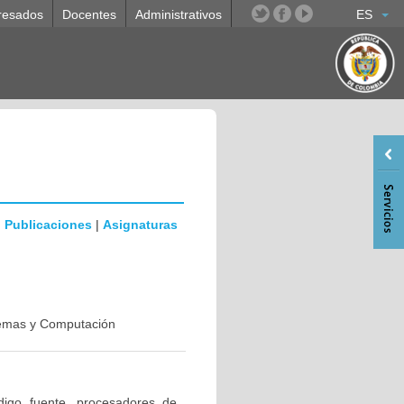
resados
Docentes
Administrativos
ES
|
Publicaciones
|
Asignaturas
stemas y Computación
digo fuente, procesadores de