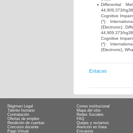
Differential 
44,909,373/hg38)
Cognitive Impairm
(*): Internati
(Electronic); Di
44,909,373/hg38)
Cognitive Impairm
(*): Internati
(Electronic), Wh
Enlaces
Régimen Legal
Correo institucional
Talento humano
Mapa del sitio
Contratación
Redes Sociales
Ofertas de empleo
FAQ
Rendición de cuentas
Quejas y reclamos
Concurso docente
Atención en línea
Pago Virtual
Encuesta