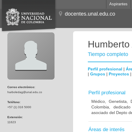
Aspirantes
docentes.unal.edu.co
Humberto 
Tiempo completo
Perfil profesional
|
Áre
|
Grupos
|
Proyectos
Correo electrónico:
Perfil profesional
harboledag@unal.edu.co
Médico, Genetista, 
Teléfono:
Colombia, dedicado
+57 (1) 316 5000
asociado del Depto de
Extensión:
11623
Áreas de interés