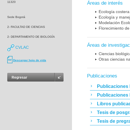
11320
Áreas de interés
Ecología costera
Ecología y mane
Sede Bogotá
Modelación Ecol
2- FACULTAD DE CIENCIAS
Florecimiento de
2- DEPARTAMENTO DE BIOLOGÍA
Áreas de investigac
CVLAC
Ciencias biológi
Otras ciencias n
Descargar hoja de vida
Publicaciones
Regresar
Publicaciones 
Publicaciones
Libros publica
Tesis de posg
Tesis de pregr