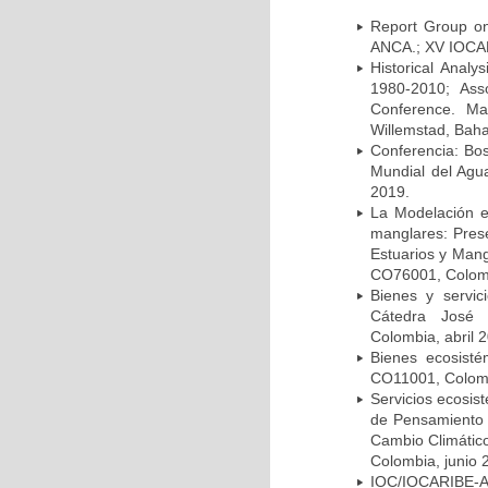
Report Group on
ANCA.; XV IOCAR
Historical Analy
1980-2010; Asso
Conference. Ma
Willemstad, Bah
Conferencia: Bo
Mundial del Agu
2019.
La Modelación e
manglares: Prese
Estuarios y Man
CO76001, Colom
Bienes y servic
Cátedra José
Colombia, abril 
Bienes ecosist
CO11001, Colombi
Servicios ecosis
de Pensamiento 
Cambio Climático
Colombia, junio 
IOC/IOCARIBE-