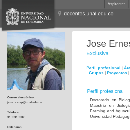
Aspirantes
docentes.unal.edu.co
Jose Erne
Exclusiva
Perfil profesional
|
Áre
|
Grupos
|
Proyectos
Perfil profesional
Correo electrónico:
Doctorado en Biologí
jemancerap@unal.edu.co
Maestría en Biologí
Farming and Aquacult
Teléfono:
Universidad Pedagógi
3163313302
Extensión: