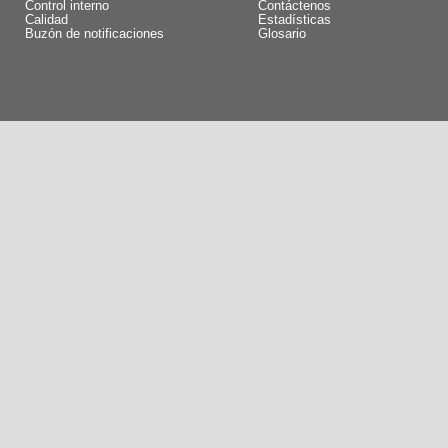
Control interno
Contáctenos
Calidad
Estadísticas
Buzón de notificaciones
Glosario