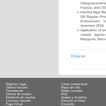
Intergovernmen
Francia, abril 20
Harmful Algal Bl
UN Regular Proc
Environment, i
diciembre 2018.
Application of a
coastal lagoon
Mangrove, Macro
Enlaces
Régimen Legal
Correo institucional
Talento humano
Mapa del sitio
Contratación
Redes Sociales
Ofertas de empleo
FAQ
Rendición de cuentas
Quejas y reclamos
Concurso docente
Atención en línea
Pago Virtual
Encuesta