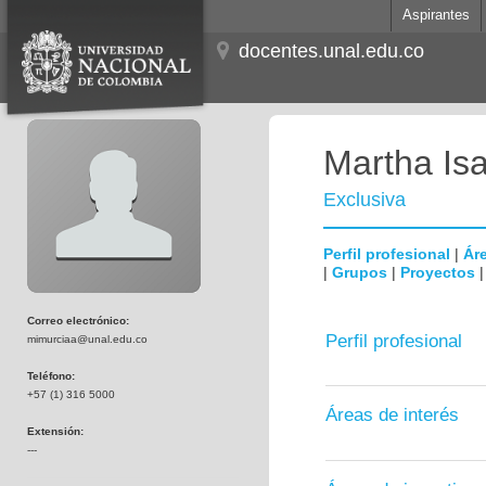
Aspirantes
docentes.unal.edu.co
Martha Is
Exclusiva
Perfil profesional
|
Áre
|
Grupos
|
Proyectos
Correo electrónico:
Perfil profesional
mimurciaa@unal.edu.co
Teléfono:
+57 (1) 316 5000
Áreas de interés
Extensión:
---