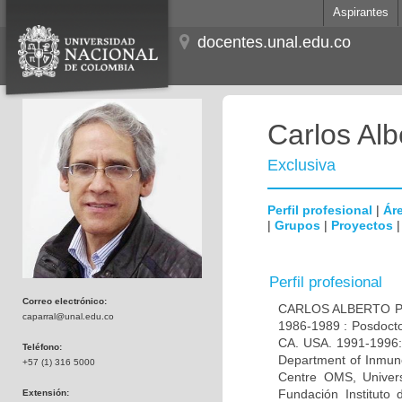
Aspirantes
docentes.unal.edu.co
Carlos Alb
Exclusiva
Perfil profesional
|
Áre
|
Grupos
|
Proyectos
Perfil profesional
Correo electrónico:
CARLOS ALBERTO PAR
caparral@unal.edu.co
1986-1989 : Posdocto
CA. USA. 1991-1996: 
Teléfono:
Department of Inmuno
+57 (1) 316 5000
Centre OMS, Univers
Fundación Instituto
Extensión: