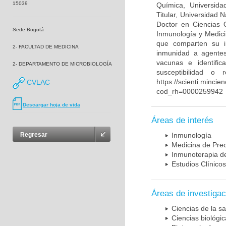
15039
Química, Universida
Titular, Universidad
Doctor en Ciencias 
Sede Bogotá
Inmunología y Medici
que comparten su in
2- FACULTAD DE MEDICINA
inmunidad a agentes 
vacunas e identifi
2- DEPARTAMENTO DE MICROBIOLOGÍA
susceptibilidad o
https://scienti.mincie
CVLAC
cod_rh=0000259942
Descargar hoja de vida
Áreas de interés
Regresar
Inmunología
Medicina de Prec
Inmunoterapia d
Estudios Clínicos
Áreas de investigac
Ciencias de la sa
Ciencias biológi