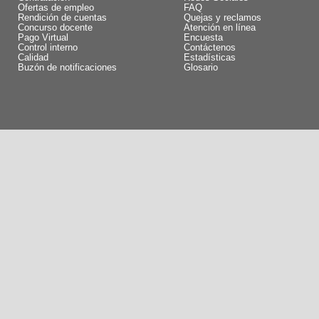
Ofertas de empleo
FAQ
Rendición de cuentas
Quejas y reclamos
Concurso docente
Atención en línea
Pago Virtual
Encuesta
Control interno
Contáctenos
Calidad
Estadísticas
Buzón de notificaciones
Glosario