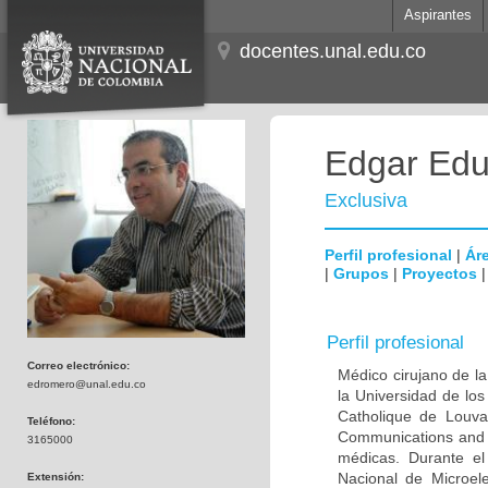
Aspirantes
docentes.unal.edu.co
Edgar Edu
Exclusiva
Perfil profesional
|
Áre
|
Grupos
|
Proyectos
Perfil profesional
Correo electrónico:
Médico cirujano de la
edromero@unal.edu.co
la Universidad de los
Catholique de Louva
Teléfono:
Communications and 
3165000
médicas. Durante e
Nacional de Microel
Extensión: