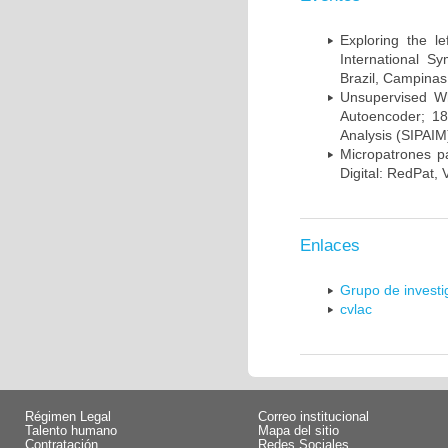
Exploring the l
International S
Brazil, Campinas
Unsupervised Whi
Autoencoder; 18
Analysis (SIPAIM
Micropatrones p
Digital: RedPat, 
Enlaces
Grupo de invest
cvlac
Régimen Legal
Correo institucional
Talento humano
Mapa del sitio
Contratación
Redes Sociales