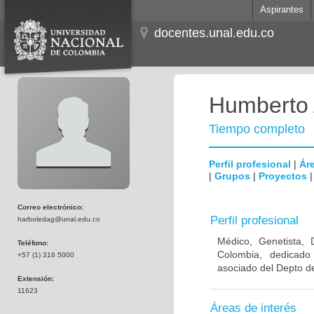
Aspirantes
docentes.unal.edu.co
Humberto 
Tiempo completo
Perfil profesional
|
Áre
|
Grupos
|
Proyectos
Correo electrónico:
Perfil profesional
harboledag@unal.edu.co
Médico, Genetista, 
Teléfono:
Colombia, dedicado
+57 (1) 316 5000
asociado del Depto de
Extensión:
11623
Áreas de interés