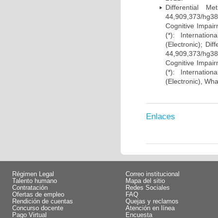
Differential 
44,909,373/hg38)
Cognitive Impairm
(*): Internati
(Electronic); Di
44,909,373/hg38)
Cognitive Impairm
(*): Internati
(Electronic), Wh
Enlaces
Régimen Legal
Correo institucional
Talento humano
Mapa del sitio
Contratación
Redes Sociales
Ofertas de empleo
FAQ
Rendición de cuentas
Quejas y reclamos
Concurso docente
Atención en línea
Pago Virtual
Encuesta