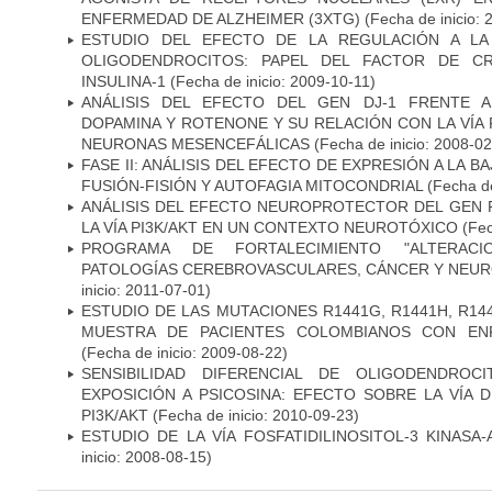
ENFERMEDAD DE ALZHEIMER (3XTG)
(Fecha de inicio: 
ESTUDIO DEL EFECTO DE LA REGULACIÓN A LA
OLIGODENDROCITOS: PAPEL DEL FACTOR DE CR
INSULINA-1
(Fecha de inicio: 2009-10-11)
ANÁLISIS DEL EFECTO DEL GEN DJ-1 FRENTE A 
DOPAMINA Y ROTENONE Y SU RELACIÓN CON LA VÍA 
NEURONAS MESENCEFÁLICAS
(Fecha de inicio: 2008-0
FASE II: ANÁLISIS DEL EFECTO DE EXPRESIÓN A LA B
FUSIÓN-FISIÓN Y AUTOFAGIA MITOCONDRIAL
(Fecha de
ANÁLISIS DEL EFECTO NEUROPROTECTOR DEL GEN 
LA VÍA PI3K/AKT EN UN CONTEXTO NEUROTÓXICO
(Fec
PROGRAMA DE FORTALECIMIENTO "ALTERAC
PATOLOGÍAS CEREBROVASCULARES, CÁNCER Y NEU
inicio: 2011-07-01)
ESTUDIO DE LAS MUTACIONES R1441G, R1441H, R14
MUESTRA DE PACIENTES COLOMBIANOS CON EN
(Fecha de inicio: 2009-08-22)
SENSIBILIDAD DIFERENCIAL DE OLIGODENDRO
EXPOSICIÓN A PSICOSINA: EFECTO SOBRE LA VÍA 
PI3K/AKT
(Fecha de inicio: 2010-09-23)
ESTUDIO DE LA VÍA FOSFATIDILINOSITOL-3 KINASA
inicio: 2008-08-15)