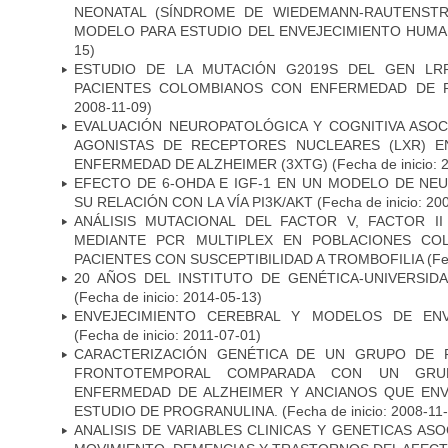
NEONATAL (SÍNDROME DE WIEDEMANN-RAUTENSTR
MODELO PARA ESTUDIO DEL ENVEJECIMIENTO HUM
15)
ESTUDIO DE LA MUTACIÓN G2019S DEL GEN LR
PACIENTES COLOMBIANOS CON ENFERMEDAD DE 
2008-11-09)
EVALUACIÓN NEUROPATOLÓGICA Y COGNITIVA ASOC
AGONISTAS DE RECEPTORES NUCLEARES (LXR) 
ENFERMEDAD DE ALZHEIMER (3XTG)
(Fecha de inicio: 
EFECTO DE 6-OHDA E IGF-1 EN UN MODELO DE NE
SU RELACIÓN CON LA VÍA PI3K/AKT
(Fecha de inicio: 20
ANÁLISIS MUTACIONAL DEL FACTOR V, FACTOR I
MEDIANTE PCR MULTIPLEX EN POBLACIONES CO
PACIENTES CON SUSCEPTIBILIDAD A TROMBOFILIA
(Fe
20 AÑOS DEL INSTITUTO DE GENÉTICA-UNIVERSID
(Fecha de inicio: 2014-05-13)
ENVEJECIMIENTO CEREBRAL Y MODELOS DE ENV
(Fecha de inicio: 2011-07-01)
CARACTERIZACIÓN GENÉTICA DE UN GRUPO DE 
FRONTOTEMPORAL COMPARADA CON UN GRU
ENFERMEDAD DE ALZHEIMER Y ANCIANOS QUE EN
ESTUDIO DE PROGRANULINA.
(Fecha de inicio: 2008-11
ANALISIS DE VARIABLES CLINICAS Y GENETICAS AS