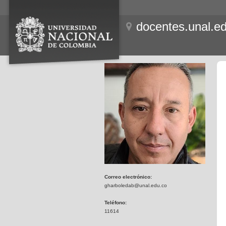
docentes.unal.e
Correo electrónico:
gharboledab@unal.edu.co
Teléfono:
11614