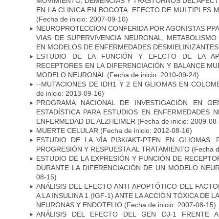
MOVIMIENTO, DEMENCIAS Y TRASTORNOS DEL AFEC
EN LA CLINICA EN BOGOTA: EFECTO DE MULTIPLES
(Fecha de inicio: 2007-09-10)
NEUROPROTECCION CONFERIDA POR AGONISTAS PPAR
VIAS DE SUPERVIVENCIA NEURONAL, METABOLISMO
EN MODELOS DE ENFERMEDADES DESMIELINIZANTES
ESTUDIO DE LA FUNCIÓN Y EFECTO DE LA AP
RECEPTORES EN LA DIFERENCIACIÓN Y BALANCE MU
MODELO NEURONAL
(Fecha de inicio: 2010-09-24)
--MUTACIONES DE IDH1 Y 2 EN GLIOMAS EN COLOMB
de inicio: 2013-09-16)
PROGRAMA NACIONAL DE INVESTIGACIÓN EN GEN
ESTADÍSTICA PARA ESTUDIOS EN ENFERMEDADES NE
ENFERMEDAD DE ALZHEIMER
(Fecha de inicio: 2009-08
MUERTE CELULAR
(Fecha de inicio: 2012-08-16)
ESTUDIO DE LA VÍA PI3K/AKT-PTEN EN GLIOMAS: R
PROGRESIÓN Y RESPUESTA AL TRATAMIENTO
(Fecha de
ESTUDIO DE LA EXPRESIÓN Y FUNCIÓN DE RECEPTO
DURANTE LA DIFERENCIACIÓN DE UN MODELO NEU
08-15)
ANÁLISIS DEL EFECTO ANTI-APOPTÓTICO DEL FACTO
A LA INSULINA 1 (IGF-1) ANTE LA ACCIÓN TÓXICA DE
NEURONAS Y ENDOTELIO
(Fecha de inicio: 2007-08-15)
ANÁLISIS DEL EFECTO DEL GEN DJ-1 FRENTE A 