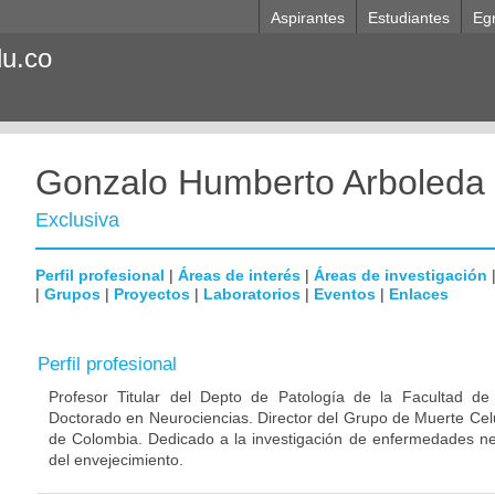
Aspirantes
Estudiantes
Eg
du.co
Gonzalo Humberto Arboleda
Exclusiva
Perfil profesional
|
Áreas de interés
|
Áreas de investigación
|
Grupos
|
Proyectos
|
Laboratorios
|
Eventos
|
Enlaces
Perfil profesional
Profesor Titular del Depto de Patología de la Facultad de
Doctorado en Neurociencias. Director del Grupo de Muerte Celu
de Colombia. Dedicado a la investigación de enfermedades ne
del envejecimiento.