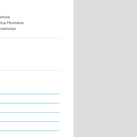
rencia
ética Humana
ociencias