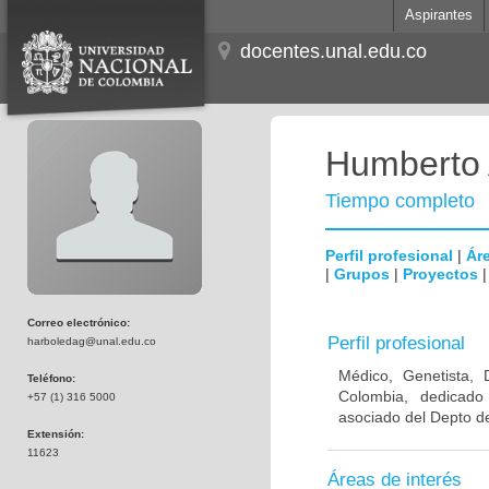
Aspirantes
docentes.unal.edu.co
Humberto 
Tiempo completo
Perfil profesional
|
Áre
|
Grupos
|
Proyectos
Correo electrónico:
Perfil profesional
harboledag@unal.edu.co
Médico, Genetista, 
Teléfono:
Colombia, dedicado
+57 (1) 316 5000
asociado del Depto de
Extensión:
11623
Áreas de interés