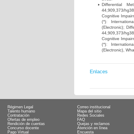
Differential 
44,909,373/hg38)
Cognitive Impairm
(*): Internati
(Electronic); Di
44,909,373/hg38)
Cognitive Impairm
(*): Internati
(Electronic), Wh
Enlaces
Régimen Legal
Correo institucional
Talento humano
Mapa del sitio
Contratación
Redes Sociales
Ofertas de empleo
FAQ
Rendición de cuentas
Quejas y reclamos
Concurso docente
Atención en línea
Pago Virtual
Encuesta