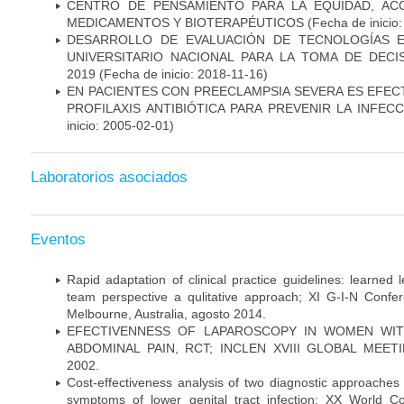
CENTRO DE PENSAMIENTO PARA LA EQUIDAD, AC
MEDICAMENTOS Y BIOTERAPÉUTICOS
(Fecha de inicio
DESARROLLO DE EVALUACIÓN DE TECNOLOGÍAS E
UNIVERSITARIO NACIONAL PARA LA TOMA DE DECI
2019
(Fecha de inicio: 2018-11-16)
EN PACIENTES CON PREECLAMPSIA SEVERA ES EFEC
PROFILAXIS ANTIBIÓTICA PARA PREVENIR LA INFEC
inicio: 2005-02-01)
Laboratorios asociados
Eventos
Rapid adaptation of clinical practice guidelines: learned
team perspective a qulitative approach; XI G-I-N Confer
Melbourne, Australia, agosto 2014.
EFECTIVENNESS OF LAPAROSCOPY IN WOMEN WIT
ABDOMINAL PAIN, RCT; INCLEN XVIII GLOBAL MEETIN
2002.
Cost-effectiveness analysis of two diagnostic approaches 
symptoms of lower genital tract infection; XX World 