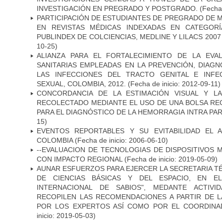
INVESTIGACIÓN EN PREGRADO Y POSTGRADO.
(Fecha 
PARTICIPACIÓN DE ESTUDIANTES DE PREGRADO DE M
EN REVISTAS MÉDICAS INDEXADAS EN CATEGORÍ
PUBLINDEX DE COLCIENCIAS, MEDLINE Y LILACS 2007 
10-25)
ALIANZA PARA EL FORTALECIMIENTO DE LA EVA
SANITARIAS EMPLEADAS EN LA PREVENCIÓN, DIAG
LAS INFECCIONES DEL TRACTO GENITAL E INFE
SEXUAL, COLOMBIA, 2012.
(Fecha de inicio: 2012-09-11)
CONCORDANCIA DE LA ESTIMACIÓN VISUAL Y L
RECOLECTADO MEDIANTE EL USO DE UNA BOLSA R
PARA EL DIAGNÓSTICO DE LA HEMORRAGIA INTRA PA
15)
EVENTOS REPORTABLES Y SU EVITABILIDAD EL 
COLOMBIA
(Fecha de inicio: 2006-06-10)
--EVALUACION DE TECNOLOGIAS DE DISPOSITIVOS
CON IMPACTO REGIONAL
(Fecha de inicio: 2019-05-09)
AUNAR ESFUERZOS PARA EJERCER LA SECRETARIA T
DE CIENCIAS BÁSICAS Y DEL ESPACIO, EN E
INTERNACIONAL DE SABIOS", MEDANTE ACTIVI
RECOPILEN LAS RECOMENDACIONES A PARTIR DE 
POR LOS EXPERTOS ASÍ COMO POR EL COORDINA
inicio: 2019-05-03)