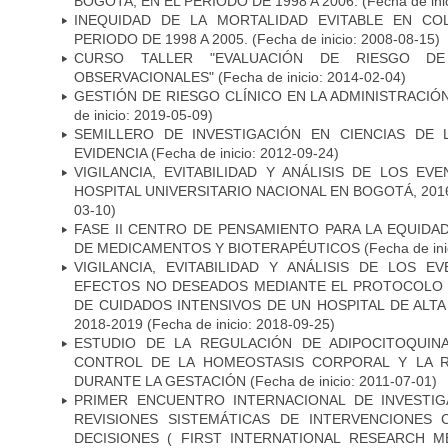
BOGOTA, EN EL PERIODO DE 1998 A 2006.
(Fecha de ini
INEQUIDAD DE LA MORTALIDAD EVITABLE EN CO
PERIODO DE 1998 A 2005.
(Fecha de inicio: 2008-08-15)
CURSO TALLER "EVALUACIÓN DE RIESGO D
OBSERVACIONALES"
(Fecha de inicio: 2014-02-04)
GESTIÓN DE RIESGO CLÍNICO EN LA ADMINISTRACI
de inicio: 2019-05-09)
SEMILLERO DE INVESTIGACIÓN EN CIENCIAS DE
EVIDENCIA
(Fecha de inicio: 2012-09-24)
VIGILANCIA, EVITABILIDAD Y ANÁLISIS DE LOS E
HOSPITAL UNIVERSITARIO NACIONAL EN BOGOTÁ, 2016
03-10)
FASE II CENTRO DE PENSAMIENTO PARA LA EQUIDA
DE MEDICAMENTOS Y BIOTERAPÉUTICOS
(Fecha de ini
VIGILANCIA, EVITABILIDAD Y ANÁLISIS DE LOS 
EFECTOS NO DESEADOS MEDIANTE EL PROTOCOLO 
DE CUIDADOS INTENSIVOS DE UN HOSPITAL DE ALT
2018-2019
(Fecha de inicio: 2018-09-25)
ESTUDIO DE LA REGULACIÓN DE ADIPOCITOQUIN
CONTROL DE LA HOMEOSTASIS CORPORAL Y LA RE
DURANTE LA GESTACIÓN
(Fecha de inicio: 2011-07-01)
PRIMER ENCUENTRO INTERNACIONAL DE INVESTI
REVISIONES SISTEMÁTICAS DE INTERVENCIONES
DECISIONES ( FIRST INTERNATIONAL RESEARCH