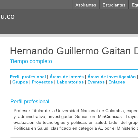
Aspirantes
Estudiantes
Eg
du.co
Hernando Guillermo Gaitan 
Tiempo completo
Perfil profesional
|
Áreas de interés
|
Áreas de investigación
|
Grupos
|
Proyectos
|
Laboratorios
|
Eventos
|
Enlaces
Perfil profesional
Profesor Titular de la Universidad Nacional de Colombia, exper
y administrativa, investigador Senior en MinCiencias. Trayect
evaluación de tecnologías y políticas en salud. Líder del gru
Políticas en Salud, clasificado en categoría A1 por el Ministeri