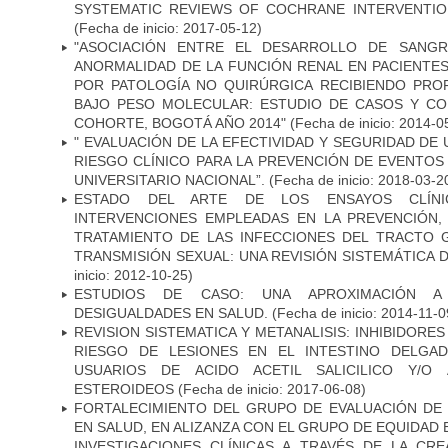
SYSTEMATIC REVIEWS OF COCHRANE INTERVENTIO
(Fecha de inicio: 2017-05-12)
"ASOCIACIÓN ENTRE EL DESARROLLO DE SANGR
ANORMALIDAD DE LA FUNCIÓN RENAL EN PACIENTE
POR PATOLOGÍA NO QUIRÚRGICA RECIBIENDO PROF
BAJO PESO MOLECULAR: ESTUDIO DE CASOS Y C
COHORTE, BOGOTÁ AÑO 2014"
(Fecha de inicio: 2014-0
" EVALUACIÓN DE LA EFECTIVIDAD Y SEGURIDAD DE
RIESGO CLÍNICO PARA LA PREVENCIÓN DE EVENTOS
UNIVERSITARIO NACIONAL”.
(Fecha de inicio: 2018-03-2
ESTADO DEL ARTE DE LOS ENSAYOS CLÍNI
INTERVENCIONES EMPLEADAS EN LA PREVENCIÓN, 
TRATAMIENTO DE LAS INFECCIONES DEL TRACTO G
TRANSMISIÓN SEXUAL: UNA REVISIÓN SISTEMÁTICA D
inicio: 2012-10-25)
ESTUDIOS DE CASO: UNA APROXIMACIÓN A 
DESIGUALDADES EN SALUD.
(Fecha de inicio: 2014-11-0
REVISION SISTEMATICA Y METANALISIS: INHIBIDOR
RIESGO DE LESIONES EN EL INTESTINO DELGA
USUARIOS DE ACIDO ACETIL SALICILICO Y/O 
ESTEROIDEOS
(Fecha de inicio: 2017-06-08)
FORTALECIMIENTO DEL GRUPO DE EVALUACIÓN DE 
EN SALUD, EN ALIZANZA CON EL GRUPO DE EQUIDAD 
INVESTIGACIONES CLÍNICAS A TRAVÉS DE LA CR