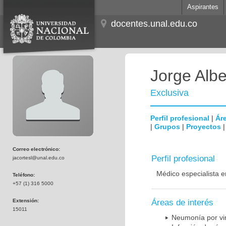
Aspirantes
docentes.unal.edu.co
Jorge Albe
Exclusiva
Perfil profesional
|
Áre
|
Grupos
|
Proyectos
Correo electrónico:
Perfil profesional
jacortesl@unal.edu.co
Médico especialista e
Teléfono:
+57 (1) 316 5000
Extensión:
Áreas de interés
15011
Neumonía por vi