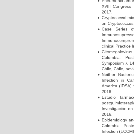
Pneumonia among 
XVIII Congreso
2017.
Cryptococcal mix
on Cryptococcus 
Case Series o
Immunosupress
Immunocompromi
clinical Practice
Citomegalovirus
Colombia. Pos
Symposium ¿ 14th
Chile, Chile, no
Neither Bacteri
Infection in Ca
America (IDSA) 
2016.
Estudio farmac
postquimiotera
Investigación en
2016.
Epidemiology and 
Colombia. Post
Infection (ECCMI