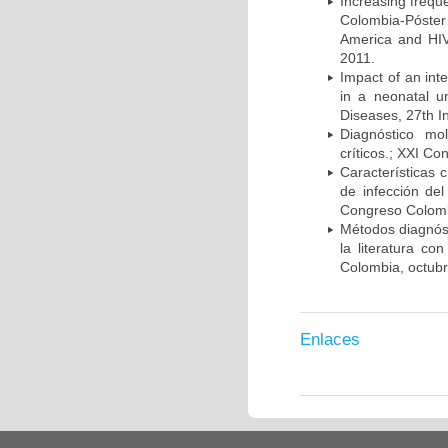
Increasing frequ
Colombia-Póster
America and HIV
2011.
Impact of an int
in a neonatal u
Diseases, 27th I
Diagnóstico mo
críticos.; XXI C
Características 
de infección del
Congreso Colombi
Métodos diagnóst
la literatura co
Colombia, octub
Enlaces