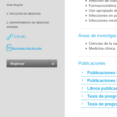
Infección de vías
Sede Bogotá
Farmacocinética 
Uso apropiado d
2- FACULTAD DE MEDICINA
Infecciones en p
Infecciones micó
2- DEPARTAMENTO DE MEDICINA
INTERNA
Áreas de investigac
CVLAC
Ciencias de la sa
Medicina clínica
Descargar hoja de vida
Publicaciones
Regresar
Publicaciones 
Publicaciones
Libros publica
Tesis de posg
Tesis de pregr