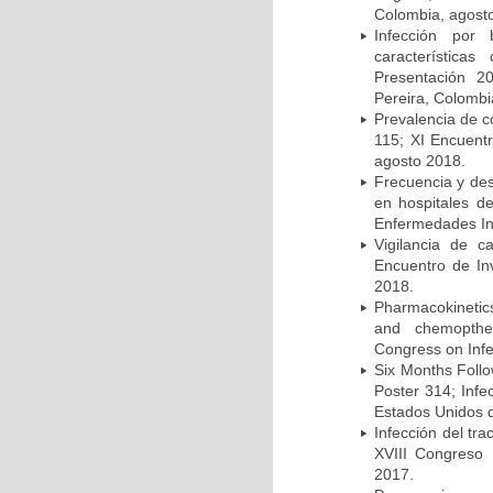
Colombia, agost
Infección por 
característica
Presentación 2
Pereira, Colombi
Prevalencia de c
115; XI Encuent
agosto 2018.
Frecuencia y des
en hospitales d
Enfermedades Inf
Vigilancia de 
Encuentro de In
2018.
Pharmacokinetics
and chemopther
Congress on Infe
Six Months Follow
Poster 314; Infe
Estados Unidos d
Infección del tra
XVIII Congreso
2017.