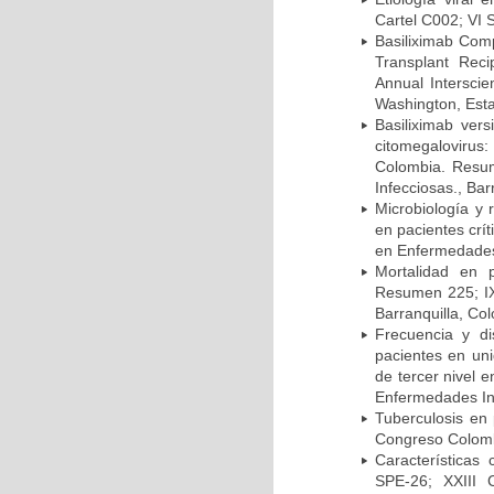
Cartel C002; VI 
Basiliximab Comp
Transplant Reci
Annual Intersci
Washington, Est
Basiliximab vers
citomegalovirus:
Colombia. Resum
Infecciosas., Ba
Microbiología y 
en pacientes crí
en Enfermedades 
Mortalidad en 
Resumen 225; IX
Barranquilla, Co
Frecuencia y d
pacientes en uni
de tercer nivel 
Enfermedades Inf
Tuberculosis en
Congreso Colomb
Características
SPE-26; XXIII 