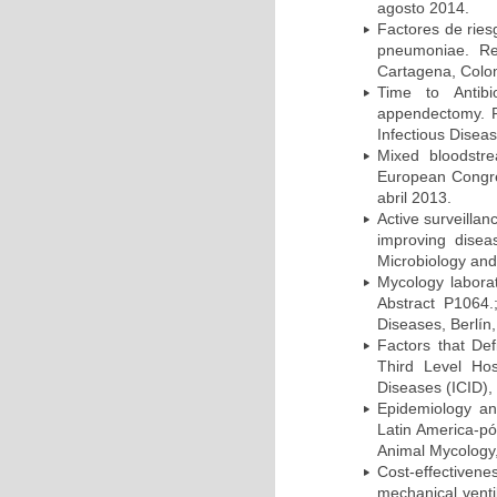
agosto 2014.
Factores de ries
pneumoniae. Re
Cartagena, Colo
Time to Antibio
appendectomy. P
Infectious Disea
Mixed bloodstr
European Congres
abril 2013.
Active surveillan
improving dise
Microbiology and 
Mycology laborat
Abstract P1064.
Diseases, Berlín,
Factors that Def
Third Level Hos
Diseases (ICID), 
Epidemiology and
Latin America-pó
Animal Mycology,
Cost-effectivene
mechanical vent