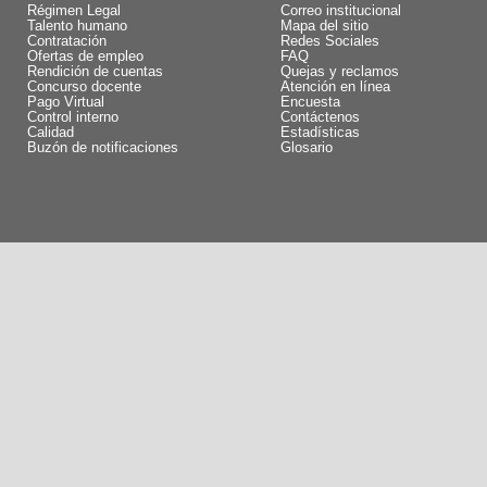
Régimen Legal
Correo institucional
Talento humano
Mapa del sitio
Contratación
Redes Sociales
Ofertas de empleo
FAQ
Rendición de cuentas
Quejas y reclamos
Concurso docente
Atención en línea
Pago Virtual
Encuesta
Control interno
Contáctenos
Calidad
Estadísticas
Buzón de notificaciones
Glosario