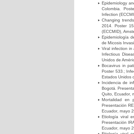
Epidemiology and 
Colombia. Post
Infection (ECCMI
Changing trends
2014. Poster 15
(ECCMID), Amster
Epidemiología d
de Micosis Invas
Viral infection i
Infectious Dise
Unidos de Améric
Bocavirus in pat
Poster 533.; Inf
Estados Unidos d
Incidencia de i
Bogotá. Presenta
Quito, Ecuador,
Mortalidad en 
Presentación RE
Ecuador, mayo 2
Etiología viral
Presentación IRA
Ecuador, mayo 2
Etiología viral