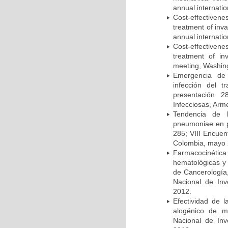
annual internati
Cost-effectivene
treatment of inv
annual internati
Cost-effectiven
treatment of in
meeting, Washing
Emergencia de 
infección del t
presentación 2
Infecciosas, Arm
Tendencia de l
pneumoniae en p
285; VIII Encuen
Colombia, mayo 
Farmacocinétic
hematológicas y n
de Cancerología,
Nacional de Inv
2012.
Efectividad de l
alogénico de me
Nacional de Inv