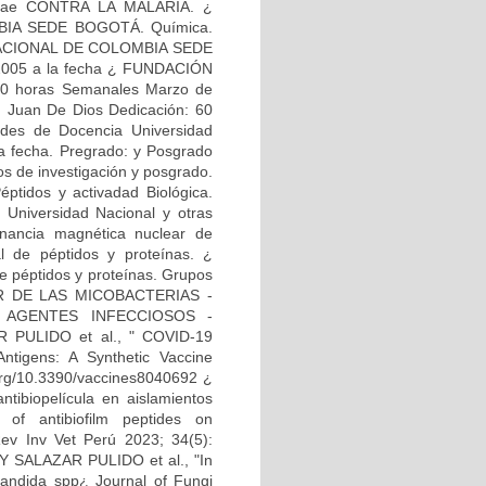
ae CONTRA LA MALARIA. ¿
MBIA SEDE BOGOTÁ. Química.
D NACIONAL DE COLOMBIA SEDE
2005 a la fecha ¿ FUNDACIÓN
 horas Semanales Marzo de
n Juan De Dios Dedicación: 60
des de Docencia Universidad
a fecha. Pregrado: y Posgrado
os de investigación y posgrado.
éptidos y activadad Biológica.
 Universidad Nacional y otras
sonancia magnética nuclear de
al de péptidos y proteínas. ¿
de péptidos y proteínas. Grupos
AR DE LAS MICOBACTERIAS -
S AGENTES INFECCIOSOS -
R PULIDO et al., " COVID-19
ntigens: A Synthetic Vaccine
.org/10.3390/vaccines8040692 ¿
ibiopelícula en aislamientos
 of antibiofilm peptides on
 Rev Inv Vet Perú 2023; 34(5):
RY SALAZAR PULIDO et al., "In
 Candida spp¿ Journal of Fungi