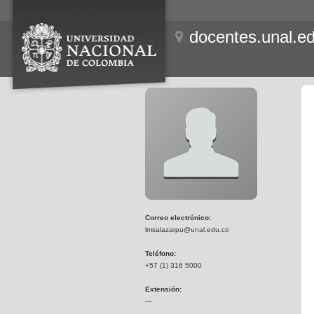
docentes.unal.e
Correo electrónico:
lmsalazarpu@unal.edu.co
Teléfono:
+57 (1) 316 5000
Extensión:
---