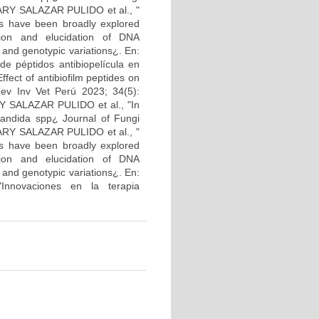
ARY SALAZAR PULIDO et al., "
ons have been broadly explored
ation and elucidation of DNA
c and genotypic variations¿. En:
 péptidos antibiopelícula en
fect of antibiofilm peptides on
 Rev Inv Vet Perú 2023; 34(5):
RY SALAZAR PULIDO et al., "In
 Candida spp¿ Journal of Fungi
ARY SALAZAR PULIDO et al., "
ons have been broadly explored
ation and elucidation of DNA
c and genotypic variations¿. En:
novaciones en la terapia