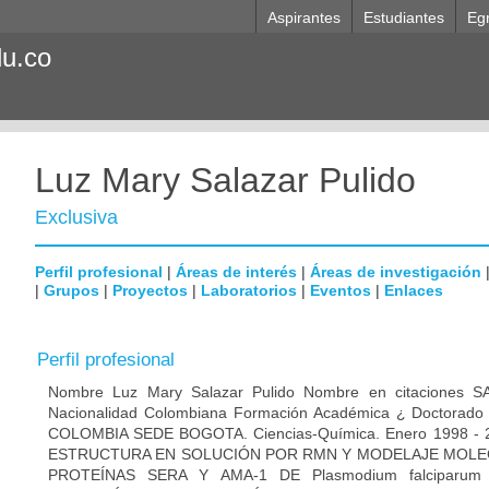
Aspirantes
Estudiantes
Eg
du.co
Luz Mary Salazar Pulido
Exclusiva
Perfil profesional
|
Áreas de interés
|
Áreas de investigación
|
Grupos
|
Proyectos
|
Laboratorios
|
Eventos
|
Enlaces
Perfil profesional
Nombre Luz Mary Salazar Pulido Nombre en citaciones
Nacionalidad Colombiana Formación Académica ¿ Doctora
COLOMBIA SEDE BOGOTA. Ciencias-Química. Enero 1998 
ESTRUCTURA EN SOLUCIÓN POR RMN Y MODELAJE MOLEC
PROTEÍNAS SERA Y AMA-1 DE Plasmodium falcipar