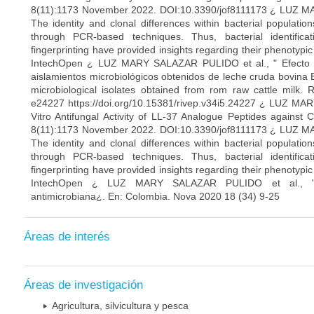
8(11):1173 November 2022. DOI:10.3390/jof8111173 ¿ LUZ M
The identity and clonal differences within bacterial populati
through PCR-based techniques. Thus, bacterial identific
fingerprinting have provided insights regarding their phenotypi
IntechOpen ¿ LUZ MARY SALAZAR PULIDO et al., " Efecto de
aislamientos microbiológicos obtenidos de leche cruda bovina Ef
microbiological isolates obtained from rom raw cattle milk.
e24227 https://doi.org/10.15381/rivep.v34i5.24227 ¿ LUZ MA
Vitro Antifungal Activity of LL-37 Analogue Peptides against
8(11):1173 November 2022. DOI:10.3390/jof8111173 ¿ LUZ M
The identity and clonal differences within bacterial populati
through PCR-based techniques. Thus, bacterial identific
fingerprinting have provided insights regarding their phenotypi
IntechOpen ¿ LUZ MARY SALAZAR PULIDO et al., "In
antimicrobiana¿. En: Colombia. Nova 2020 18 (34) 9-25
Áreas de interés
Áreas de investigación
Agricultura, silvicultura y pesca