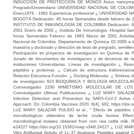
INDUCCIÓN DE PROTECCIÓN DE MONOS Aotus nancyma
Pregrado/Universitario UNIVERSIDAD NACIONAL DE COLO
Enero1976 - 1982 Experiencia profesional ¿ UNIVERSIDA
BOGOTÁ Dedicación: 45 horas Semanales desde febrero de 
INSTITUTO DE INMUNOLOGÍA DE COLOMBIA Dedicación: 60
2001 Enero de 2005 ¿ Instituto De Inmunología -Hospital Sa
horas Semanales Febrero de 1983 Marzo de 2001 Activida
Nacional de Colombia. Departamento de Química 02-2005 a l
maestría y doctorado y dirección de tesis de pregrado, semiller
Participación en proyectos de investigacion en Química de P
Jurado de documentos de investigacion y de docencia de la
instituciones Universitarias. Líneas de investigación ¿ Re
péptidos y proteínas. ¿ Cálculo de estructura tridimension
Relación Estructura-Función. ¿ Docking Molecular. ¿ Síntesis 
de investigación 923 BIOQUÍMICA Y BIOLOGÍA MOLECUL
Coinvestigador 2290 MIMETISMO MOLECULAR DE LO
Coinvestigador Ultimas Publicaciones ¿ LUZ MARY SALAZA
Infection Detection and Prevention by SARS-CoV-2 Active A
Approach. En: Colombia Vaccines 2020, 8(4), 692; https://doi
LUZ MARY SALAZAR PULIDO et al., " Efecto de péptidos ant
microbiológicos obtenidos de leche cruda bovina Effect
microbiological isolates obtained from rom raw cattle milk.
e24227 https://doi.org/10.15381/rivep.v34i5.24227 ¿ LUZ MA
Vitro Antifungal Activity of LL-37 Analogue Peptides against