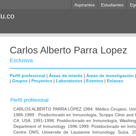
Aspirantes
Estudiantes
Eg
du.co
Carlos Alberto Parra Lopez
Exclusiva
Perfil profesional
|
Áreas de interés
|
Áreas de investigación
|
Grupos
|
Proyectos
|
Laboratorios
|
Eventos
|
Enlaces
Perfil profesional
CARLOS ALBERTO PARRA LÓPEZ 1984: Médico Cirujano. Unive
1986-1989 : Posdoctorado en Inmunología, Scripps Clinic and 
CA. USA. 1991-1996: Postdoctorado en Inmunología, Washingto
Department of Inmunology. 1996-1999: Postdoctorado en Inmun
Centre OMS, Universite de Lausanne Inmunology. Suiza. 200