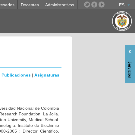
resados
Docentes
Administrativos
ES
|
Publicaciones
|
Asignaturas
rsidad Nacional de Colombia
Research Foundation. La Jolla.
n University, Medical School.
ología: Institute de Biochimie
0-2005 : Director Científico,