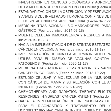
INVESTIGACIN EN CIENCIAS BIOLÓGICAS Y AGROP
DE LA MEDICINA DE PRECISIÓN EN COLOMBIA
(Fecha de
ESTANDARIZACIÓN DE LA OBTENCIÓN Y PRESERVAC
Y ANALISIS DEL INFILTRADO TUMORAL CON FINES DE
EL HOSPITAL UNIVERSITARIO NACIONAL
(Fecha de inici
MEDICINA TRASLACIONAL: BIO-MARCADORES PAR
GÁSTRICO
(Fecha de inicio: 2014-06-18)
MUERTE CELULAR INMUNOGÉNICA Y RESPUESTA IN
inicio: 2015-10-28)
HACIA LA IMPLEMENTACIÓN DE DISTINTAS ESTRATEG
CÁNCER EN COLOMBIA
(Fecha de inicio: 2018-11-19)
IMPLEMENTACIÓN DE UNA PLATAFORMA IN SILICO PA
ÚTILES PARA EL DISEÑO DE VACUNAS CONTRA 
PATÓGENOS.
(Fecha de inicio: 2020-11-17)
MEDICINA TRASLACIONAL: BIOMARCADORES Y VACU
CANCER EN COLOMBIA
(Fecha de inicio: 2013-10-22)
ESTUDIO CELULAR Y MOLECULAR DE LA INMUNOS
CON CÁNCER DE MAMA Y SU RELACIÓN CON EL A
INFANTIL.
(Fecha de inicio: 2020-07-22)
CHEMOTHERAPY AND RADIATION THERAPY ELICIT
RESPONSES IN A BREAST CANCER PATIENT
(Fecha de i
HACIA LA IMPLEMENTACIÓN DE UN PROGRAMA DE
PARA EL DIAGNÓSTICO Y TRATAMIENTO DEL 
UNIVERSITARIO NACIONAL (HUN) EN LA ERA DEL PO