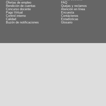
Ofertas de empleo
FAQ
Rendición de cuentas
Quejas y reclamos
Concurso docente
Atención en línea
Pago Virtual
Encuesta
Control interno
Contáctenos
Calidad
Estadísticas
Buzón de notificaciones
Glosario