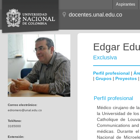
Aspirantes
docentes.unal.edu.co
Edgar Edu
Exclusiva
Perfil profesional
|
Áre
|
Grupos
|
Proyectos
Perfil profesional
Correo electrónico:
Médico cirujano de la
edromero@unal.edu.co
la Universidad de los
Catholique de Louva
Teléfono:
Communications and 
3165000
médicas. Durante e
Nacional de Microel
Extensión: