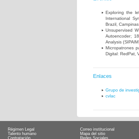
Exploring the l
International S
Brazil, Campinas
Unsupervised Whi
Autoencoder; 18
Analysis (SIPAIM
Micropatrones p
Digital: RedPat, 
Enlaces
Grupo de invest
cvlac
Régimen Legal
Correo institucional
Talento humano
Mapa del sitio
Contratación
Redes Sociales