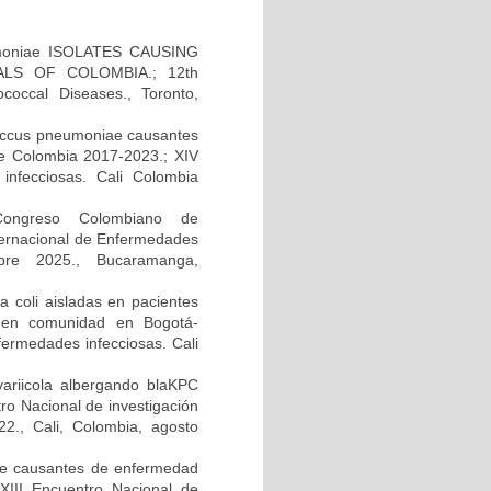
moniae ISOLATES CAUSING
LS OF COLOMBIA.; 12th
occal Diseases., Toronto,
ococcus pneumoniae causantes
e Colombia 2017-2023.; XIV
infecciosas. Cali Colombia
 Congreso Colombiano de
ternacional de Enfermedades
bre 2025., Bucaramanga,
 coli aisladas en pacientes
da en comunidad en Bogotá-
fermedades infecciosas. Cali
variicola albergando blaKPC
tro Nacional de investigación
2., Cali, Colombia, agosto
ae causantes de enfermedad
XIII Encuentro Nacional de