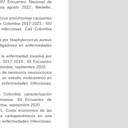
 XIV Encuentro Nacional de
bia agosto 2022., Medellin,
ococcus pneumoniae causantes
e Colombia 2017-2023.; XIV
infecciosas. Cali Colombia
s por Staphylococcus aureus
estigadores en enfermedades
e la enfermedad invasiva por
. 2017 2019.; XII Encuentro
olombia, septiembre 2020.
ipos de neumonía neumocócica
 un estudio multicéntrico en
 enfermedades Infecciosas,
 Colombia: caracterización
 masiva; XII Encuentro de
mbia, septiembre 2020.
z L. Costo económico de las
es a carbapenémicos en una
en enfermedades Infecciosas,