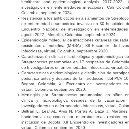
healthcare and epidemiological analysis. 2017-2022.;
investigación en enfermedades infecciosas. Cali Colom
Colombia, septiembre 2024.
Resistencia a los antibióticos en aislamientos de Strept
de enfermedad neumocócica invasiva en 30 hospitales d
Encuentro Nacional de investigación en enfermedades 
agosto 2022., Medellin, Colombia, septiembre 2024.
Epidemiología molecular de infecciones cutaneas causada
resistentes a meticilina (MRSA).; XII Encuentro de Inv
Infecciosas, virtual, Colombia, septiembre 2020.
Caracterización clínica microbiológica y epidemiológica d
Streptococcus pneumoniae en 17 hospitales de Colombia
de Investigadores en enfermedades Infecciosas, virtual, C
Características epidemiológicas y distribución de serot
pediátrica antes y después de la introducción del PCV 10:
Bogota, Colombia; XII Encuentro de Investigadores en
virtual, Colombia, septiembre 2020.
Meningitis por Streptococcus pneumoniae en niños en
clínica y microbiológica después de la vacunación
Investigadores en enfermedades Infecciosas, virtual, Colo
Beltrán L, Leal AL, Alvis N, Porras A, Daza J, Martíne
bacteriemias causadas por enterobacterias resistent
institución de Bogotá; XII Encuentro de Investigadores 
virtual, Colombia, septiembre 2020.