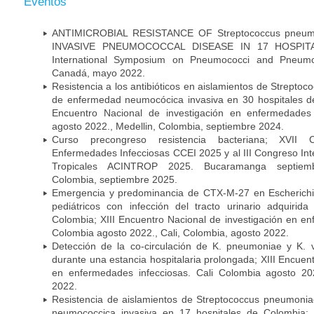
Eventos
ANTIMICROBIAL RESISTANCE OF Streptococcus pneu
INVASIVE PNEUMOCOCCAL DISEASE IN 17 HOSPITA
International Symposium on Pneumococci and Pneumoc
Canadá, mayo 2022.
Resistencia a los antibióticos en aislamientos de Strept
de enfermedad neumocócica invasiva en 30 hospitales d
Encuentro Nacional de investigación en enfermedades 
agosto 2022., Medellin, Colombia, septiembre 2024.
Curso precongreso resistencia bacteriana; XVII
Enfermedades Infecciosas CCEI 2025 y al III Congreso In
Tropicales ACINTROP 2025. Bucaramanga septiem
Colombia, septiembre 2025.
Emergencia y predominancia de CTX-M-27 en Escherichia
pediátricos con infección del tracto urinario adquiri
Colombia; XIII Encuentro Nacional de investigación en en
Colombia agosto 2022., Cali, Colombia, agosto 2022.
Detección de la co-circulación de K. pneumoniae y K. 
durante una estancia hospitalaria prolongada; XIII Encuen
en enfermedades infecciosas. Cali Colombia agosto 202
2022.
Resistencia de aislamientos de Streptococcus pneumoni
neumococcica invasiva en 17 hospitales de Colombia; 