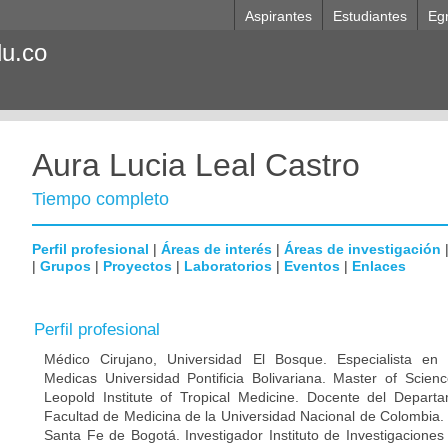
Aspirantes
Estudiantes
Eg
du.co
Aura Lucia Leal Castro
Tiempo completo
Perfil profesional
|
Áreas de interés
|
Áreas de investigación
|
Grupos
|
Proyectos
|
Laboratorios
|
Eventos
|
Enlaces
Perfil profesional
Médico Cirujano, Universidad El Bosque. Especialista en M
Medicas Universidad Pontificia Bolivariana. Master of Scien
Leopold Institute of Tropical Medicine. Docente del Depart
Facultad de Medicina de la Universidad Nacional de Colombia. 
Santa Fe de Bogotá. Investigador Instituto de Investigaciones