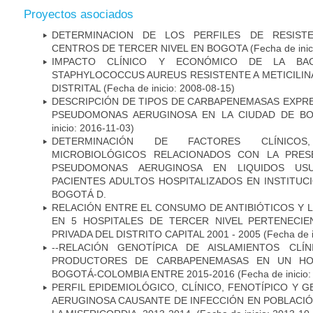
Proyectos asociados
DETERMINACION DE LOS PERFILES DE RESISTE
CENTROS DE TERCER NIVEL EN BOGOTA
(Fecha de inic
IMPACTO CLÍNICO Y ECONÓMICO DE LA BAC
STAPHYLOCOCCUS AUREUS RESISTENTE A METICILINA
DISTRITAL
(Fecha de inicio: 2008-08-15)
DESCRIPCIÓN DE TIPOS DE CARBAPENEMASAS EXPRES
PSEUDOMONAS AERUGINOSA EN LA CIUDAD DE BO
inicio: 2016-11-03)
DETERMINACIÓN DE FACTORES CLÍNICOS
MICROBIOLÓGICOS RELACIONADOS CON LA PRES
PSEUDOMONAS AERUGINOSA EN LIQUIDOS USU
PACIENTES ADULTOS HOSPITALIZADOS EN INSTITUC
BOGOTÁ D.
RELACIÓN ENTRE EL CONSUMO DE ANTIBIÓTICOS Y L
EN 5 HOSPITALES DE TERCER NIVEL PERTENECIE
PRIVADA DEL DISTRITO CAPITAL 2001 - 2005
(Fecha de 
--RELACIÓN GENOTÍPICA DE AISLAMIENTOS CLÍ
PRODUCTORES DE CARBAPENEMASAS EN UN HOSP
BOGOTÁ-COLOMBIA ENTRE 2015-2016
(Fecha de inicio
PERFIL EPIDEMIOLÓGICO, CLÍNICO, FENOTÍPICO Y
AERUGINOSA CAUSANTE DE INFECCIÓN EN POBLACIÓN