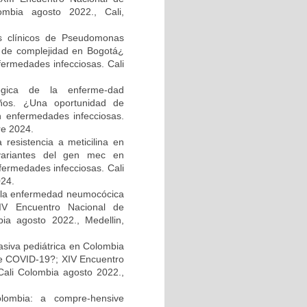
ombia agosto 2022., Cali,
os clínicos de Pseudomonas
el de complejidad en Bogotá¿
fermedades infecciosas. Cali
ológica de la enferme-dad
ños. ¿Una oportunidad de
n enfermedades infecciosas.
re 2024.
resistencia a meticilina en
 variantes del gen mec en
fermedades infecciosas. Cali
024.
e la enfermedad neumocócica
XIV Encuentro Nacional de
bia agosto 2022., Medellin,
asiva pediátrica en Colombia
e COVID-19?; XIV Encuentro
Cali Colombia agosto 2022.,
olombia: a compre-hensive