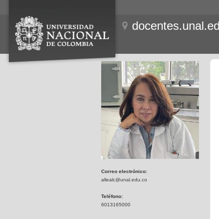
docentes.unal.e
Correo electrónico:
allealc@unal.edu.co
Teléfono:
6013165000