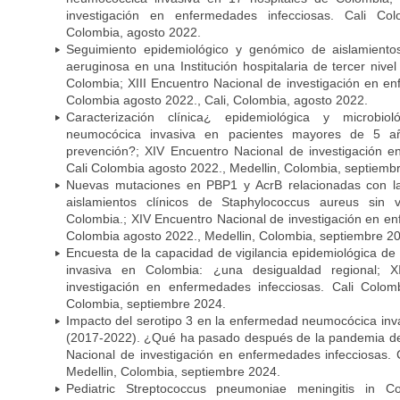
investigación en enfermedades infecciosas. Cali Col
Colombia, agosto 2022.
Seguimiento epidemiológico y genómico de aislamient
aeruginosa en una Institución hospitalaria de tercer niv
Colombia; XIII Encuentro Nacional de investigación en en
Colombia agosto 2022., Cali, Colombia, agosto 2022.
Caracterización clínica¿ epidemiológica y microbi
neumocócica invasiva en pacientes mayores de 5 a
prevención?; XIV Encuentro Nacional de investigación e
Cali Colombia agosto 2022., Medellin, Colombia, septiemb
Nuevas mutaciones en PBP1 y AcrB relacionadas con la 
aislamientos clínicos de Staphylococcus aureus sin
Colombia.; XIV Encuentro Nacional de investigación en en
Colombia agosto 2022., Medellin, Colombia, septiembre 2
Encuesta de la capacidad de vigilancia epidemiológica d
invasiva en Colombia: ¿una desigualdad regional; 
investigación en enfermedades infecciosas. Cali Colom
Colombia, septiembre 2024.
Impacto del serotipo 3 en la enfermedad neumocócica inv
(2017-2022). ¿Qué ha pasado después de la pandemia d
Nacional de investigación en enfermedades infecciosas. 
Medellin, Colombia, septiembre 2024.
Pediatric Streptococcus pneumoniae meningitis in C